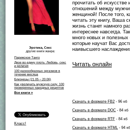
прочитать об искусстве
отношений между мужчи
женщиной! После того, к
читать эту книгу, Ваша 
жизнь станет намного ра
интереснее навсегда. Так
много новых и полезных 
которые научат Вас дост
Эротика, Секс
наивысшего наслаждения
другие книги жанра:
Парижское Танго
Двое во едину плоть: Любовь, секс
Читать онлайн
и религия
100 разнообразных оргазмов в
течение месяца
Близнецы (21.05 – 20.06)
Как увеличить мужскую силу. 100
проверенных народных рецептов
Все книги »
Скачать в формате FB2
- 96 кб
Скачать в формате DOC
- 84 кб
Скачать в формате RTF
- 84 кб
Класс!
Скачать в формате HTML
- 94 к