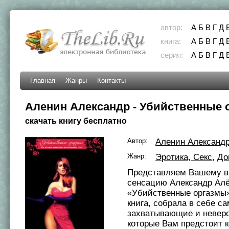
автор:
А
Б
В
Г
Д
книга:
А
Б
В
Г
Д
серия:
А
Б
В
Г
Д
Главная
Жанры
Контакты
Аленин Александр - Убийственные 
скачать книгу бесплатно
Автор:
Аленин Александ
Жанр:
Эротика, Секс
,
До
Представляем Вашему в
сенсацию Александр Алё
«Убийственные оргазмы»
книга, собрала в себе с
захватывающие и неверо
которые Вам предстоит к