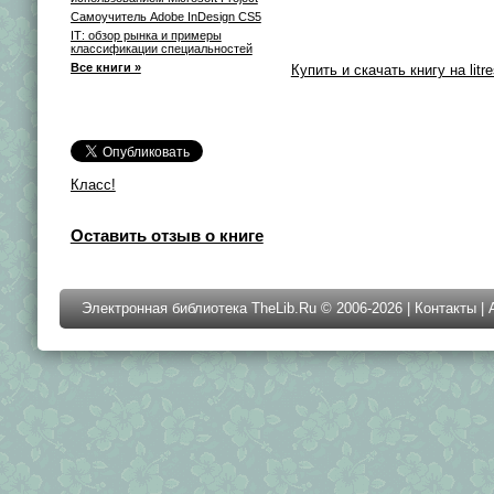
Самоучитель Adobe InDesign CS5
IТ: обзор рынка и примеры
классификации специальностей
Все книги »
Купить и скачать книгу на litre
Класс!
Оставить отзыв о книге
Электронная библиотека TheLib.Ru © 2006-2026 |
Контакты
|