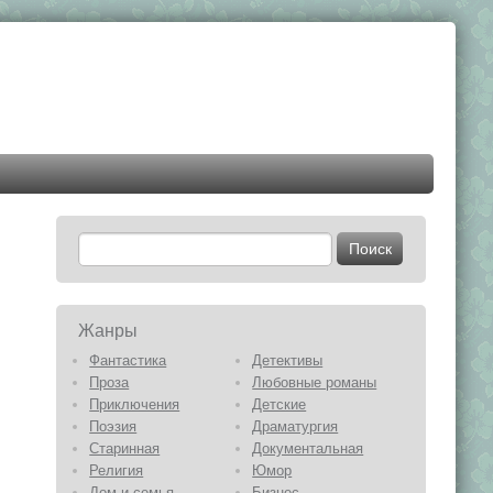
Жанры
Фантастика
Детективы
Проза
Любовные романы
Приключения
Детские
Поэзия
Драматургия
Старинная
Документальная
Религия
Юмор
Дом и семья
Бизнес