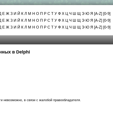
Д
Е
Ж
З
И
Й
К
Л
М
Н
О
П
Р
С
Т
У
Ф
Х
Ц
Ч
Ш
Щ
Э
Ю
Я
[A-Z]
[0-9]
Д
Е
Ж
З
И
Й
К
Л
М
Н
О
П
Р
С
Т
У
Ф
Х
Ц
Ч
Ш
Щ
Э
Ю
Я
[A-Z]
[0-9]
Д
Е
Ж
З
И
Й
К
Л
М
Н
О
П
Р
С
Т
У
Ф
Х
Ц
Ч
Ш
Щ
Э
Ю
Я
[A-Z]
[0-9]
нных в Delphi
ги невозможно, в связи с жалобой правообладателя.