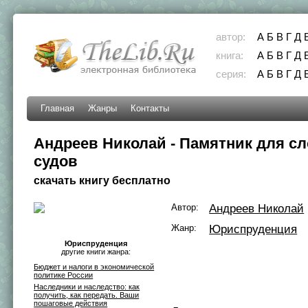
автор:
А
Б
В
Г
Д
книга:
А
Б
В
Г
Д
серия:
А
Б
В
Г
Д
Главная
Жанры
Контакты
Андреев Николай - Памятник для с
судов
скачать книгу бесплатно
Автор:
Андреев Николай
Жанр:
Юриспруденция
Юриспруденция
другие книги жанра:
Бюджет и налоги в экономической
политике России
Наследники и наследство: как
получить, как передать. Ваши
пошаговые действия