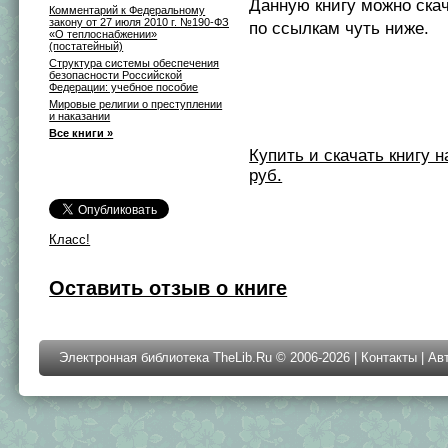
Данную книгу можно ска
Комментарий к Федеральному
закону от 27 июля 2010 г. №190-ФЗ
по ссылкам чуть ниже.
«О теплоснабжении»
(постатейный)
Структура системы обеспечения
безопасности Российской
Федерации: учебное пособие
Мировые религии о преступлении
и наказании
Все книги »
Купить и скачать книгу на 
руб.
Класс!
Оставить отзыв о книге
Электронная библиотека TheLib.Ru © 2006-2026 |
Контакты
|
Ав