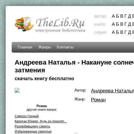
автор:
А
Б
В
Г
Д
книга:
А
Б
В
Г
Д
серия:
А
Б
В
Г
Д
Главная
Жанры
Контакты
Андреева Наталья - Накануне солне
затмения
скачать книгу бесплатно
Автор:
Андреева Наталь
Жанр:
Роман
Роман
другие книги жанра:
Симеон Гордый
Капитан Юнкер, будь он проклят...
Разлюбившему смерть
Избалованные смертью