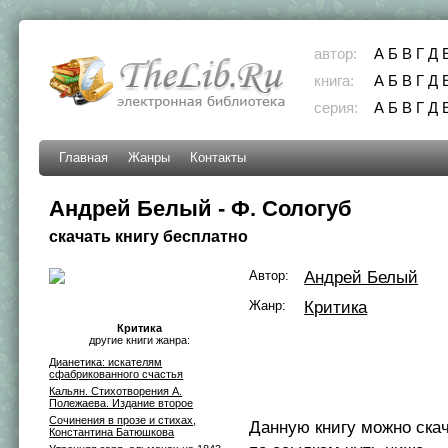
автор:
А
Б
В
Г
Д
книга:
А
Б
В
Г
Д
серия:
А
Б
В
Г
Д
Главная
Жанры
Контакты
Андрей Белый - Ф. Сологуб
скачать книгу бесплатно
Автор:
Андрей Белый
Жанр:
Критика
Критика
другие книги жанра:
Дианетика: искателям
сфабрикованного счастья
Кальян. Стихотворения А.
Полежаева. Издание второе
Сочинения в прозе и стихах,
Данную книгу можно ска
Константина Батюшкова