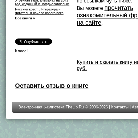
по ссылкам чуть ниже.
Утренняя заря, альманах на 1843
год, изданный В. Владиславлевым
прочитать
Вы можете
Русский крест: Литература и
читатель в начале нового века
ознакомительный фр
Все книги »
на сайте
.
Класс!
Купить и скачать книгу на 
руб.
Оставить отзыв о книге
Электронная библиотека TheLib.Ru © 2006-2026 |
Контакты
|
Ав