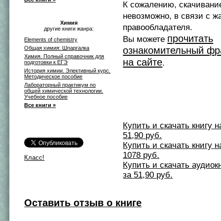
К сожалению, скачивани
невозможно, в связи с ж
Химия
правообладателя.
другие книги жанра:
прочитать
Вы можете
Elements of chemistry
Общая химия: Шпаргалка
ознакомительный фр
Химия. Полный справочник для
на сайте
.
подготовки к ЕГЭ
История химии. Элективный курс.
Методическое пособие
Лабораторный практикум по
общей химической технологии.
Учебное пособие
Все книги »
Купить и скачать книгу на 
51,90 руб.
Купить и скачать книгу на 
1078 руб.
Класс!
Купить и скачать аудиокни
за 51,90 руб.
Оставить отзыв о книге