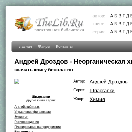
автор:
А
Б
В
Г
Д
книга:
А
Б
В
Г
Д
серия:
А
Б
В
Г
Д
Главная
Жанры
Контакты
Андрей Дроздов - Неорганическая 
скачать книгу бесплатно
Автор:
Андрей Дроздов
Серия:
Шпаргалки
Шпаргалки
Жанр:
Химия
другие книги серии:
Английский язык
Управление финансами
Экология
Регионоведение
Планирование на предприятии
Все книги »