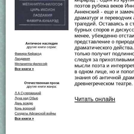
поэтов рубежа веков Ин
Анненский - еще и заме
драматург и переводчик
трагедий. Оставаясь в с
бурных споров и дискусс
менее, убежденно отстаи
представление о природ
Античное наследие
драматического действа.
другие книги серии:
только получит подлинн
Фамира-Кифарэд
Лаодамия
следуя за прихотливыми
Меланиппа-философ
мысли поэта и интерпре
Все книги »
в одном лице, но и попо
знания об античной дра
древнегреческом театре.
Отечественная проза
другие книги жанра:
Л А Сулержицкий
Читать онлайн
Луна над Обью
Дань вождю
Конь вороной
Солдаты Афганской войны
Все книги »