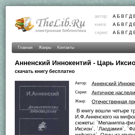
автор:
А
Б
В
Г
Д
книга:
А
Б
В
Г
Д
серия:
А
Б
В
Г
Д
Главная
Жанры
Контакты
Анненский Иннокентий - Царь Икси
скачать книгу бесплатно
Автор:
Анненский Иннок
Серия:
Античное наслед
Жанр:
Отечественная пр
В книгу вошли четыре т
И.Ф.Анненского на мифо
сюжеты: `Меланиппа-фил
Иксион`, `Лаодамия`, `Ф
кифарэд`. Один из круп