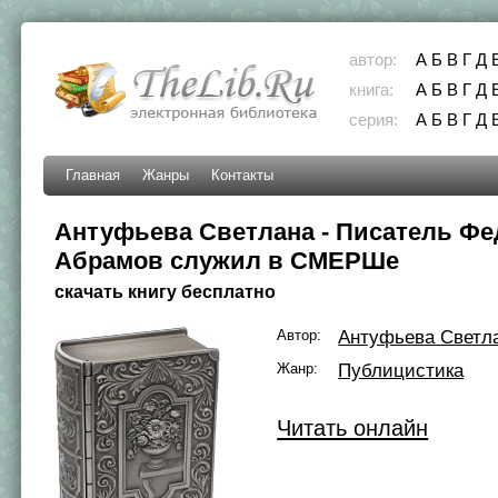
автор:
А
Б
В
Г
Д
книга:
А
Б
В
Г
Д
серия:
А
Б
В
Г
Д
Главная
Жанры
Контакты
Антуфьева Светлана - Писатель Фе
Абрамов служил в СМЕРШе
скачать книгу бесплатно
Автор:
Антуфьева Светл
Жанр:
Публицистика
Читать онлайн