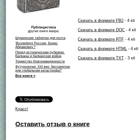
Скачать в формате FB2
- 4 кб
Публицистика
Скачать в формате DOC
- 4 кб
другие книги жанра:
Шумерские таблетки для поэта
Скачать в формате RTF
- 4 кб
'Возлюбите Россию, Борис
Абрамович !'
Скачать в формате HTML
- 4 кб
Перед историческим рубежом.
Балканы и балканская война
Скачать в формате TXT
- 3 кб
Торжество благонамеренности
Футурология. XXI век: бессмертие
или глобальная катастрофа?
Все книги »
Класс!
Оставить отзыв о книге