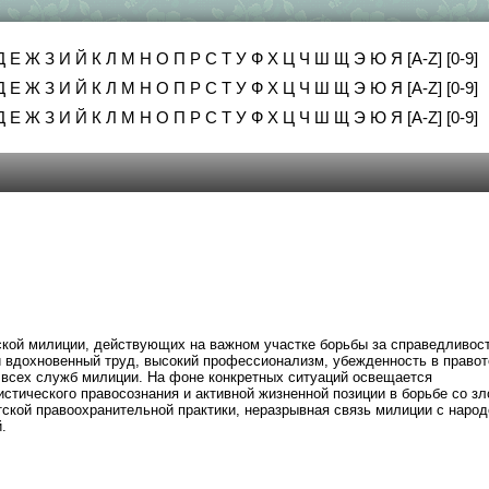
Д
Е
Ж
З
И
Й
К
Л
М
Н
О
П
Р
С
Т
У
Ф
Х
Ц
Ч
Ш
Щ
Э
Ю
Я
[A-Z]
[0-9]
Д
Е
Ж
З
И
Й
К
Л
М
Н
О
П
Р
С
Т
У
Ф
Х
Ц
Ч
Ш
Щ
Э
Ю
Я
[A-Z]
[0-9]
Д
Е
Ж
З
И
Й
К
Л
М
Н
О
П
Р
С
Т
У
Ф
Х
Ц
Ч
Ш
Щ
Э
Ю
Я
[A-Z]
[0-9]
тской милиции, действующих на важном участке борьбы за справедливост
и вдохновенный труд, высокий профессионализм, убежденность в правот
 всех служб милиции. На фоне конкретных ситуаций освещается
стического правосознания и активной жизненной позиции в борьбе со зл
ской правоохранительной практики, неразрывная связь милиции с народ
.