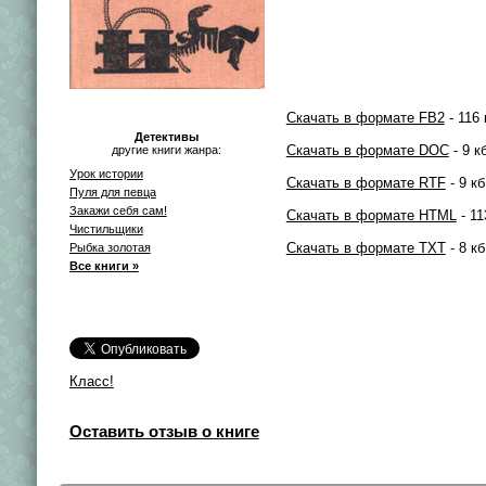
Скачать в формате FB2
- 116 
Детективы
Скачать в формате DOC
- 9 к
другие книги жанра:
Урок истории
Скачать в формате RTF
- 9 кб
Пуля для певца
Закажи себя сам!
Скачать в формате HTML
- 11
Чистильщики
Скачать в формате TXT
- 8 кб
Рыбка золотая
Все книги »
Класс!
Оставить отзыв о книге