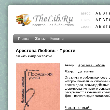
автор:
А
Б
В
Г
книга:
А
Б
В
Г
серия:
А
Б
В
Г
Главная
Жанры
Контакты
Арестова Любовь - Прости
скачать книгу бесплатно
Автор:
Арестова Любовь
Жанр:
Детективы
Эта книга о работниках сове
которой показан их сложный 
своего дела, взаимодействие
формирование нового социали
раскрываются гуманизм совет
Для широкого круга читателей
Читать онлайн