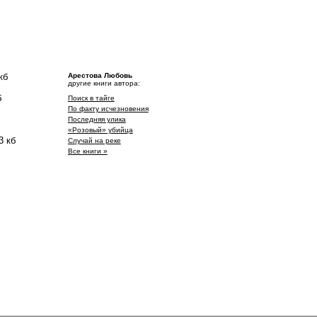
кб
Арестова Любовь
другие книги автора:
б
Поиск в тайге
По факту исчезновения
Последняя улика
«Розовый» убийца
3 кб
Случай на реке
Все книги »