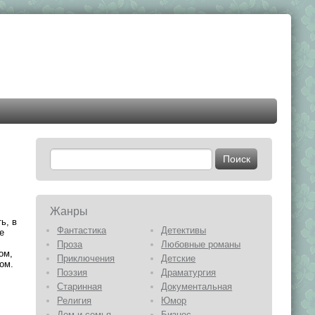
Жанры
ь, в
Фантастика
Детективы
е
Проза
Любовные романы
ом,
Приключения
Детские
ом.
Поэзия
Драматургия
Старинная
Документальная
Религия
Юмор
Дом и семья
Бизнес