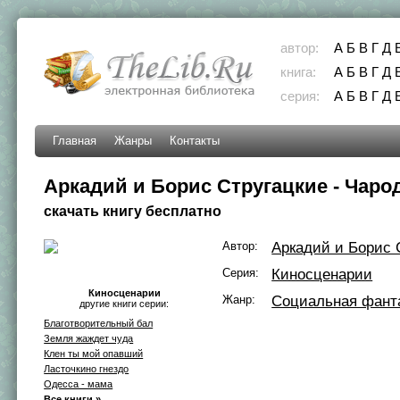
автор:
А
Б
В
Г
Д
книга:
А
Б
В
Г
Д
серия:
А
Б
В
Г
Д
Главная
Жанры
Контакты
Аркадий и Борис Стругацкие - Чаро
скачать книгу бесплатно
Автор:
Аркадий и Борис 
Серия:
Киносценарии
Киносценарии
Жанр:
Социальная фант
другие книги серии:
Благотворительный бал
Земля жаждет чуда
Клен ты мой опавший
Ласточкино гнездо
Одесса - мама
Все книги »