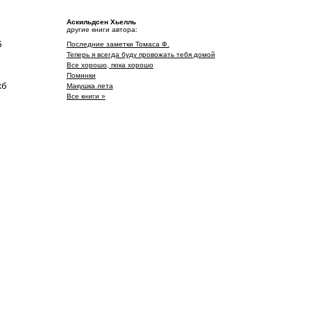
Аскильдсен Хьелль
другие книги автора:
б
Последние заметки Томаса Ф.
Теперь я всегда буду провожать тебя домой
Все хорошо, пока хорошо
Поминки
кб
Макушка лета
Все книги »