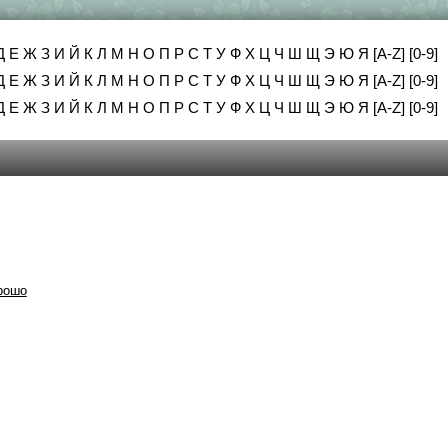
Д
Е
Ж
З
И
Й
К
Л
М
Н
О
П
Р
С
Т
У
Ф
Х
Ц
Ч
Ш
Щ
Э
Ю
Я
[A-Z]
[0-9]
Д
Е
Ж
З
И
Й
К
Л
М
Н
О
П
Р
С
Т
У
Ф
Х
Ц
Ч
Ш
Щ
Э
Ю
Я
[A-Z]
[0-9]
Д
Е
Ж
З
И
Й
К
Л
М
Н
О
П
Р
С
Т
У
Ф
Х
Ц
Ч
Ш
Щ
Э
Ю
Я
[A-Z]
[0-9]
рошо