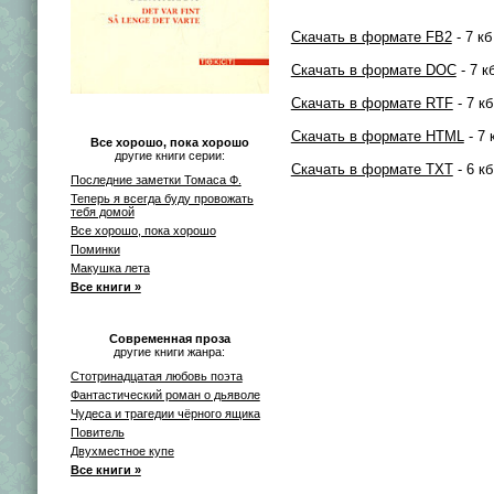
Скачать в формате FB2
- 7 кб
Скачать в формате DOC
- 7 к
Скачать в формате RTF
- 7 кб
Скачать в формате HTML
- 7 
Все хорошо, пока хорошо
другие книги серии:
Скачать в формате TXT
- 6 кб
Последние заметки Томаса Ф.
Теперь я всегда буду провожать
тебя домой
Все хорошо, пока хорошо
Поминки
Макушка лета
Все книги »
Современная проза
другие книги жанра:
Стотринадцатая любовь поэта
Фантастический роман о дьяволе
Чудеса и трагедии чёрного ящика
Повитель
Двухместное купе
Все книги »