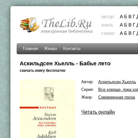
автор:
А
Б
В
Г
книга:
А
Б
В
Г
серия:
А
Б
В
Г
Главная
Жанры
Контакты
Аскильдсен Хьелль - Бабье лето
скачать книгу бесплатно
Автор:
Аскильдсен Хьелль
Серия:
Все хорошо, пока хо
Жанр:
Современная проза
Читать онлайн