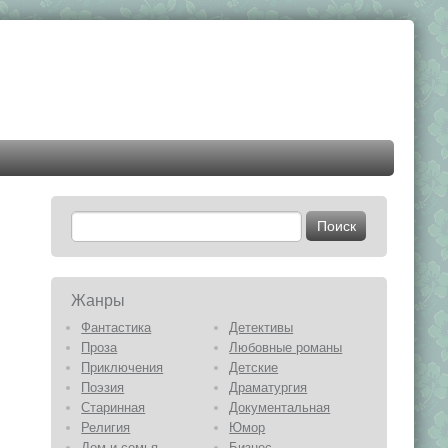
Жанры
Фантастика
Детективы
Проза
Любовные романы
Приключения
Детские
Поэзия
Драматургия
Старинная
Документальная
Религия
Юмор
Дом и семья
Бизнес