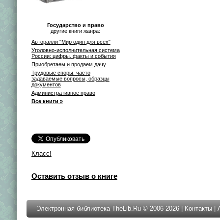
Государство и право
другие книги жанра:
Авторалли "Мир один для всех"
Уголовно-исполнительная система
России: цифры, факты и события
Приобретаем и продаем дачу
Трудовые споры: часто
задаваемые вопросы, образцы
документов
Административное право
Все книги »
Класс!
Оставить отзыв о книге
Электронная библиотека TheLib.Ru © 2006-2026 |
Контакты
|