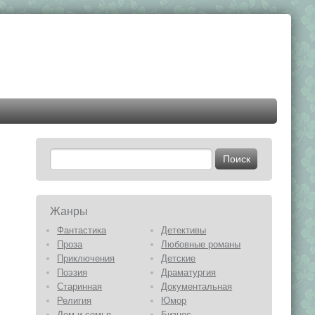
Жанры
Фантастика
Детективы
Проза
Любовные романы
Приключения
Детские
Поэзия
Драматургия
Старинная
Документальная
Религия
Юмор
Дом и семья
Бизнес