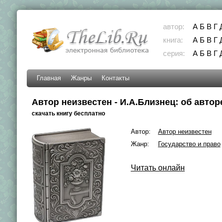
автор:
А
Б
В
Г
книга:
А
Б
В
Г
серия:
А
Б
В
Г
Главная
Жанры
Контакты
Автор неизвестен - И.А.Близнец: об автор
скачать книгу бесплатно
Автор:
Автор неизвестен
Жанр:
Государство и право
Читать онлайн