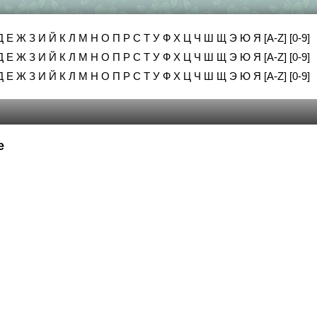
Д
Е
Ж
З
И
Й
К
Л
М
Н
О
П
Р
С
Т
У
Ф
Х
Ц
Ч
Ш
Щ
Э
Ю
Я
[A-Z]
[0-9]
Д
Е
Ж
З
И
Й
К
Л
М
Н
О
П
Р
С
Т
У
Ф
Х
Ц
Ч
Ш
Щ
Э
Ю
Я
[A-Z]
[0-9]
Д
Е
Ж
З
И
Й
К
Л
М
Н
О
П
Р
С
Т
У
Ф
Х
Ц
Ч
Ш
Щ
Э
Ю
Я
[A-Z]
[0-9]
е