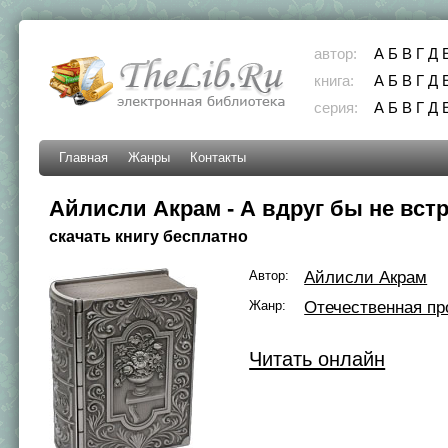
автор:
А
Б
В
Г
Д
книга:
А
Б
В
Г
Д
серия:
А
Б
В
Г
Д
Главная
Жанры
Контакты
Айлисли Акрам - А вдруг бы не вст
скачать книгу бесплатно
Автор:
Айлисли Акрам
Жанр:
Отечественная пр
Читать онлайн