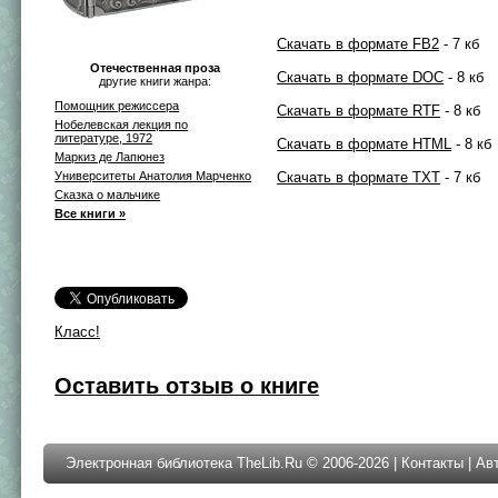
Скачать в формате FB2
- 7 кб
Отечественная проза
Скачать в формате DOC
- 8 кб
другие книги жанра:
Помощник режиссера
Скачать в формате RTF
- 8 кб
Нобелевская лекция по
литературе, 1972
Скачать в формате HTML
- 8 кб
Маркиз де Лапюнез
Университеты Анатолия Марченко
Скачать в формате TXT
- 7 кб
Сказка о мальчике
Все книги »
Класс!
Оставить отзыв о книге
Электронная библиотека TheLib.Ru © 2006-2026 |
Контакты
|
Ав