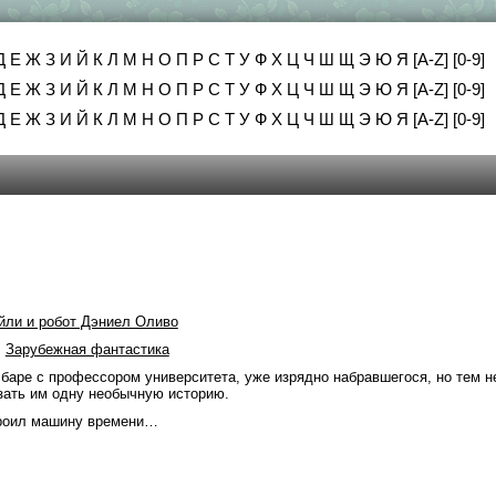
Д
Е
Ж
З
И
Й
К
Л
М
Н
О
П
Р
С
Т
У
Ф
Х
Ц
Ч
Ш
Щ
Э
Ю
Я
[A-Z]
[0-9]
Д
Е
Ж
З
И
Й
К
Л
М
Н
О
П
Р
С
Т
У
Ф
Х
Ц
Ч
Ш
Щ
Э
Ю
Я
[A-Z]
[0-9]
Д
Е
Ж
З
И
Й
К
Л
М
Н
О
П
Р
С
Т
У
Ф
Х
Ц
Ч
Ш
Щ
Э
Ю
Я
[A-Z]
[0-9]
йли и робот Дэниел Оливо
,
Зарубежная фантастика
 баре с профессором университета, уже изрядно набравшегося, но тем н
зать им одну необычную историю.
троил машину времени…