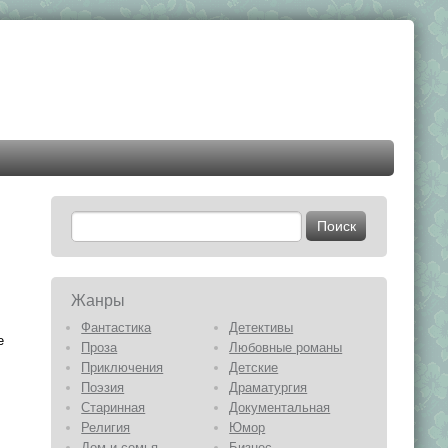
Жанры
Фантастика
Детективы
е
Проза
Любовные романы
Приключения
Детские
Поэзия
Драматургия
Старинная
Документальная
Религия
Юмор
Дом и семья
Бизнес