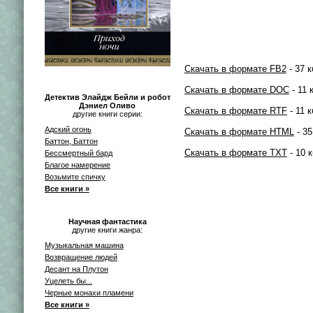
Скачать в формате FB2
- 37 к
Скачать в формате DOC
- 11 
Детектив Элайдж Бейли и робот
Дэниел Оливо
Скачать в формате RTF
- 11 к
другие книги серии:
Адский огонь
Скачать в формате HTML
- 35
Баттон, Баттон
Скачать в формате TXT
- 10 к
Бессмертный бард
Благое намерение
Возьмите спичку
Все книги »
Научная фантастика
другие книги жанра:
Музыкальная машина
Возвращение людей
Десант на Плутон
Уцелеть бы...
Черные монахи пламени
Все книги »