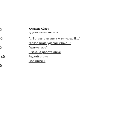
б
Азимов Айзек
другие книги автора:
кб
"...Вставьте шплинт А в гнездо Б..."
"Какое было удовольствие..."
б
"три-четыре"
3 закона роботехники
 кб
Адский огонь
Все книги »
б