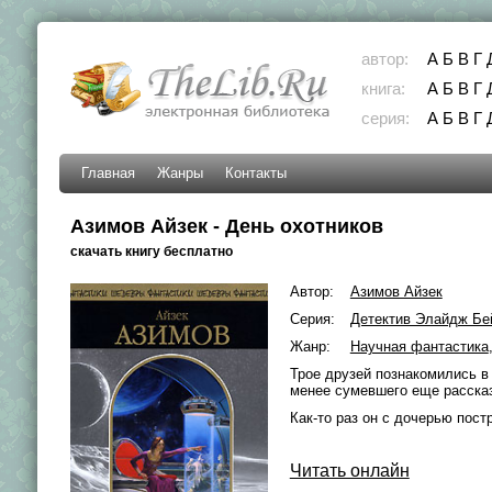
автор:
А
Б
В
Г
книга:
А
Б
В
Г
серия:
А
Б
В
Г
Главная
Жанры
Контакты
Азимов Айзек - День охотников
скачать книгу бесплатно
Автор:
Азимов Айзек
Серия:
Детектив Элайдж Бе
Жанр:
Научная фантастика
Трое друзей познакомились в
менее сумевшего еще расска
Как-то раз он с дочерью пос
Читать онлайн