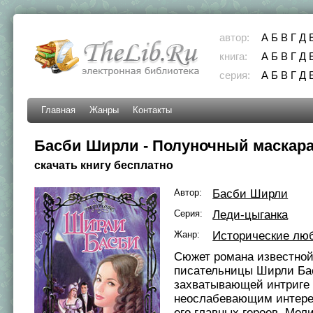
автор:
А
Б
В
Г
Д
книга:
А
Б
В
Г
Д
серия:
А
Б
В
Г
Д
Главная
Жанры
Контакты
Басби Ширли - Полуночный маскар
скачать книгу бесплатно
Автор:
Басби Ширли
Серия:
Леди-цыганка
Жанр:
Исторические лю
Сюжет романа известной
писательницы Ширли Бас
захватывающей интриге 
неослабевающим интере
его главных героев. Ме