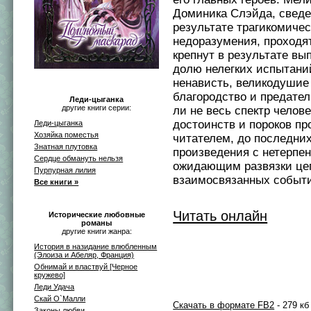
Доминика Слэйда, сведе
результате трагикомичес
недоразумения, проходя
крепнут в результате вы
долю нелегких испытани
ненависть, великодушие 
благородство и предате
Леди-цыганка
другие книги серии:
ли не весь спектр челов
достоинств и пороков пр
Леди-цыганка
Хозяйка поместья
читателем, до последни
Знатная плутовка
произведения с нетерпе
Сердце обмануть нельзя
ожидающим развязки це
Пурпурная лилия
взаимосвязанных событ
Все книги »
Читать онлайн
Исторические любовные
романы
другие книги жанра:
История в назидание влюбленным
(Элоиза и Абеляр, Франция)
Обнимай и властвуй [Черное
кружево]
Леди Удача
Скай О`Малли
Скачать в формате FB2
- 279 кб
Законы любви