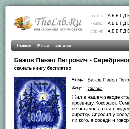
автор:
А
Б
В
Г
Д
книга:
А
Б
В
Г
Д
серия:
А
Б
В
Г
Д
Главная
Жанры
Контакты
Бажов Павел Петрович - Серебряно
скачать книгу бесплатно
Автор:
Бажов Павел Пет
Жанр:
Сказка
Жил в нашем заводе ста
прозвищу Кокованя. Сем
не осталось, он и приду
сиротку. Спросил у сосе
ли кого, а соседи и говоря