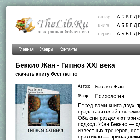
автор:
А
Б
В
Г
Д
книга:
А
Б
В
Г
Д
серия:
А
Б
В
Г
Д
Главная
Жанры
Контакты
Беккио Жан - Гипноз XXI века
скачать книгу бесплатно
Автор:
Беккио Жан
Жанр:
Психология
Перед вами книга двух я
представителей современ
Оба они разделяют эрик
подход. Жан Беккио — о
известных тренеров, ис
практиков — принадлежи