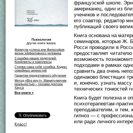
французской школе. Эрн
американец, один из бл
учеников и последовате
его соавтор, редактор мн
публикаций своего велик
Книга основана на мате
Психология
семинаров, которые Ж. Б
другие книги жанра:
Росси проводили в Росс
Формула успеха или Философия
предоставляет читателю
жизни эффективного человека
возможность познакомит
3 ошибки наших родителей.
Конфликты и комплексы
подходами в рамках одн
Стерва сама себе хозяйка. Кодекс
сравнить два очень непо
семейных ценностей
Гарантии продуктивного обучения
одинаково блестящих тр
Метод «Все врут». Манипулируем
и, конечно, узнать массу
реальностью – техники доктора
Хауса
технических тонкостей г
Все книги »
Книга будет полезна и 
психотерапевтам-практи
преподавателям, и тем, 
гипноз — с профессион
или ради личного интере
Класс!