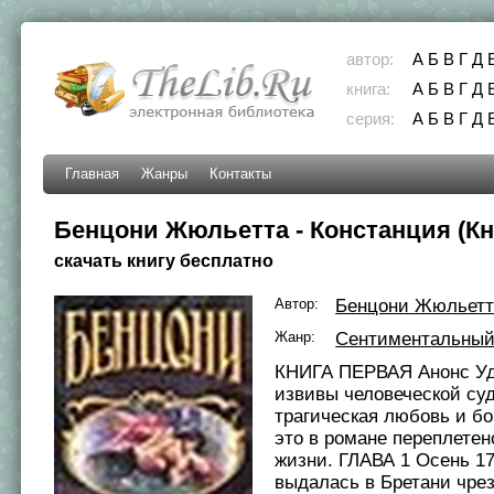
автор:
А
Б
В
Г
Д
книга:
А
Б
В
Г
Д
серия:
А
Б
В
Г
Д
Главная
Жанры
Контакты
Бенцони Жюльетта - Констанция (Кн
скачать книгу бесплатно
Автор:
Бенцони Жюльетт
Жанр:
Сентиментальный
КНИГА ПЕРВАЯ Анонс У
извивы человеческой су
трагическая любовь и бо
это в романе переплетено
жизни. ГЛАВА 1 Осень 17.
выдалась в Бретани чре