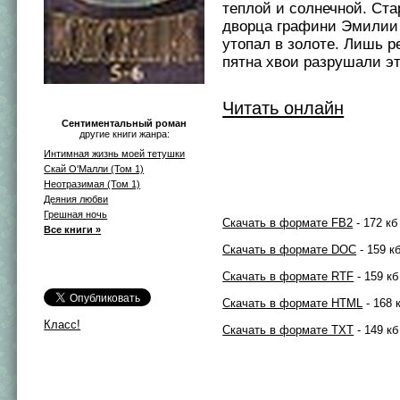
теплой и солнечной. Ста
дворца графини Эмилии
утопал в золоте. Лишь р
пятна хвои разрушали это
Читать онлайн
Сентиментальный роман
другие книги жанра:
Интимная жизнь моей тетушки
Скай О'Малли (Том 1)
Неотразимая (Том 1)
Деяния любви
Грешная ночь
Скачать в формате FB2
- 172 кб
Все книги »
Скачать в формате DOC
- 159 к
Скачать в формате RTF
- 159 кб
Скачать в формате HTML
- 168 
Класс!
Скачать в формате TXT
- 149 кб