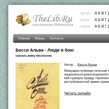
автор:
А
Б
В
Г
книга:
А
Б
В
Г
серия:
А
Б
В
Г
Главная
Жанры
Контакты
Бесси Альва - Люди в бою
скачать книгу бесплатно
Автор:
Бесси Альва
Мемуарно-публицистическая к
национально-революционной в
ней суровую правду героичес
республиканской армии сража
Читать онлайн