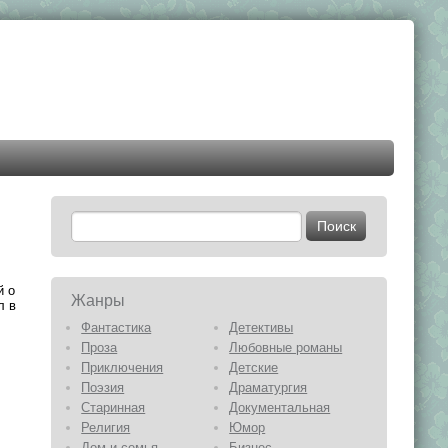
й о
Жанры
л в
Фантастика
Детективы
Проза
Любовные романы
Приключения
Детские
Поэзия
Драматургия
Старинная
Документальная
Религия
Юмор
Дом и семья
Бизнес