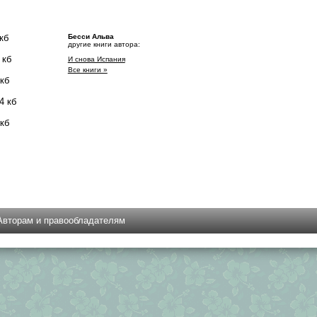
кб
Бесси Альва
другие книги автора:
 кб
И снова Испания
Все книги »
 кб
4 кб
 кб
Авторам и правообладателям