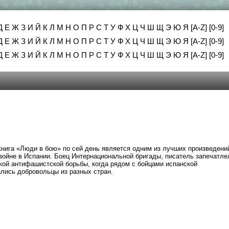
Д
Е
Ж
З
И
Й
К
Л
М
Н
О
П
Р
С
Т
У
Ф
Х
Ц
Ч
Ш
Щ
Э
Ю
Я
[A-Z]
[0-9]
Д
Е
Ж
З
И
Й
К
Л
М
Н
О
П
Р
С
Т
У
Ф
Х
Ц
Ч
Ш
Щ
Э
Ю
Я
[A-Z]
[0-9]
Д
Е
Ж
З
И
Й
К
Л
М
Н
О
П
Р
С
Т
У
Ф
Х
Ц
Ч
Ш
Щ
Э
Ю
Я
[A-Z]
[0-9]
нига «Люди в бою» по сей день является одним из лучших произведени
ойне в Испании. Боец Интернациональной бригады, писатель запечатле
кой антифашистской борьбы, когда рядом с бойцами испанской
лись добровольцы из разных стран.