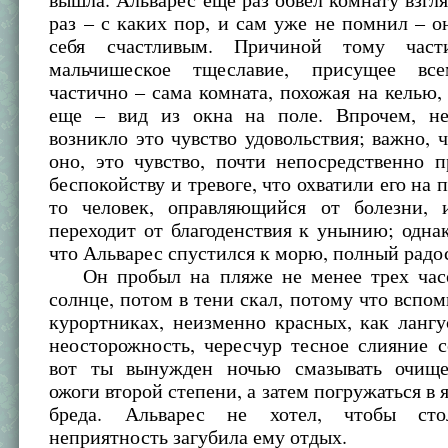
раз – с каких пор, и сам уже не помнил – о
себя счастливым. Причиной тому част
мальчишеское тщеславие, присущее вс
частично – сама комната, похожая на келью,
еще – вид из окна на поле. Впрочем, не
возникло это чувство удовольствия; важно, 
оно, это чувство, почти непосредственно 
беспокойству и тревоге, что охватили его на 
то человек, оправляющийся от болезни, и
переходит от благоденствия к унынию; однак
что Альварес спустился к морю, полный радо
Он пробыл на пляже не менее трех часо
солнце, потом в тени скал, потому что вспо
курортниках, неизменно красных, как ланг
неосторожность, чересчур тесное слияние 
вот ты вынужден ночью смазывать очищ
ожоги второй степени, а затем погружаться в 
бреда. Альварес не хотел, чтобы сто
неприятность загубила ему отдых.