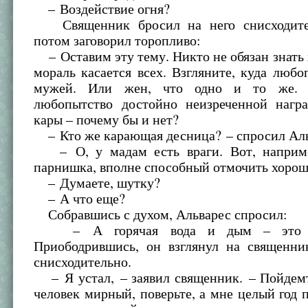
– Воздействие огня?
Священник бросил на него снисходител
потом заговорил торопливо:
– Оставим эту тему. Никто не обязан знать
мораль касается всех. Взгляните, куда любо
мужей. Или жен, что одно и то же. 
любопытство достойно неизреченной нагр
кары – почему бы и нет?
– Кто же карающая десница? – спросил Аль
– О, у мадам есть враги. Вот, наприме
парнишка, вполне способный отмочить хоро
– Думаете, шутку?
– А что еще?
Собравшись с духом, Альварес спросил:
– А горячая вода и дым – это т
Приободрившись, он взглянул на священни
снисходительно.
– Я устал, – заявил священник. – Пойдемт
человек мирный, поверьте, а мне целый год