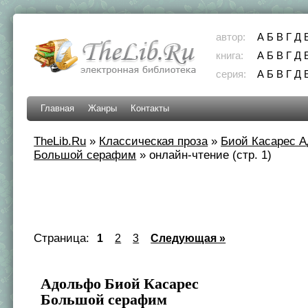
автор:
А
Б
В
Г
Д
книга:
А
Б
В
Г
Д
серия:
А
Б
В
Г
Д
Главная
Жанры
Контакты
TheLib.Ru
»
Классическая проза
»
Биой Касарес 
Большой серафим
»
онлайн-чтение (стр. 1)
Страница:
1
2
3
Следующая »
Адольфо Биой Касарес
Большой серафим