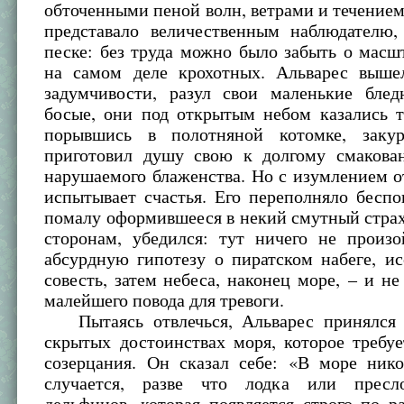
обточенными пеной волн, ветрами и течением 
представало величественным наблюдателю
песке: без труда можно было забыть о масш
на самом деле крохотных. Альварес выше
задумчивости, разул свои маленькие бле
босые, они под открытым небом казались т
порывшись в полотняной котомке, заку
приготовил душу свою к долгому смаков
нарушаемого блаженства. Но с изумлением о
испытывает счастья. Его переполняло беспо
помалу оформившееся в некий смутный страх
сторонам, убедился: тут ничего не произо
абсурдную гипотезу о пиратском набеге, и
совесть, затем небеса, наконец море, – и н
малейшего повода для тревоги.
Пытаясь отвлечься, Альварес принялся 
скрытых достоинствах моря, которое требу
созерцания. Он сказал себе: «В море нико
случается, разве что лодка или пресло
дельфинов, которая появляется строго по 