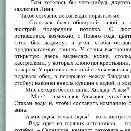
– Вам хотелось бы чего-нибудь другого
заключил Линч.
Такое согласие во взглядах поразило их.
Столовая была обширной залой, с ме
люстрой посередине потолка. С люст
оставшиеся, возможно, с Нового года, цве
Стол был задвинут в угол, чтобы остав
предполагаемых танцев. У стены выстроили
открытую дверь виднелась кухня, столы
кастрюлями, у которых хлопотал крестьянин,
поваром. У противоположной стены высился 
подавала обед, в перерывах между блюдами
стойку; наконец внесла кувшин с водой, и хоз
– Мне сегодня белого вина, Хильда. А вам?
– Мне? – смешался Альварес, углубленн
Стакан воды и, чтобы составить компанию с
вина.
– А мне воды, только воды! – воскликнул с
– Вода идет из горячих источников, – гор
хозяйка. – Сернистая, немного резковата – н