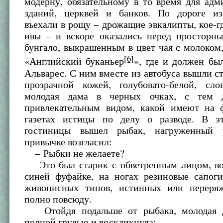
модерну, обязательному в то время для ад
зданий, церквей и банков. По дороге и
въехали в рощу – дрожащие эвкалипты, кое-г
ивы – и вскоре оказались перед просторн
бунгало, выкрашенным в цвет чая с молоком
[6]
«Английский буканьер
», где и должен бы
Альварес. С ним вместе из автобуса вышли ст
прозрачной кожей, голубовато-белой, сл
молодая дама в черных очках, с тем д
привлекательным видом, какой имеют на 
газетах истицы по делу о разводе. В э
гостиницы вышел рыбак, нагруженный
привычке возгласил:
– Рыбки не желаете?
Это был старик с обветренным лицом, во 
синей фуфайке, на ногах резиновые сапоги
живописных типов, истинных или переря
полно повсюду.
Отойдя подальше от рыбака, молодая д
полной грудью и воскликнула: