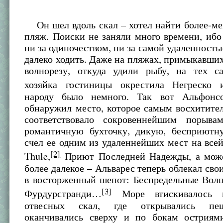
Он шел вдоль скал – хотел найти более-ме
пляж. Поиски не заняли много времени, ибо
ни за одиночеством, ни за самой удаленность
далеко ходить. Даже на пляжах, примыкавши
волнорезу, откуда удили рыбу, на тех с
хозяйка гостиницы окрестила Негреско 
народу было немного. Так вот Альфонс
обнаружил место, которое самым восхитите
соответствовало сокровеннейшим порыва
романтичную бухточку, дикую, бесприютн
счел ее одним из удаленнейших мест на всей
[2]
Thule,
Приют Последней Надежды, а може
более далекое – Альварес теперь облекал св
в восторженный шепот: Беспредельные Волш
[3]
Фурдурстранди…
Море втискивалось 
отвесных скал, где открывались пе
оканчивались сверху и по бокам острия