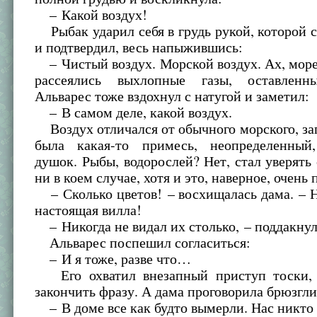
– Какой воздух!
Рыбак ударил себя в грудь рукой, которой 
и подтвердил, весь напыжившись:
– Чистый воздух. Морской воздух. Ах, мор
рассеялись выхлопные газы, оставленны
Альварес тоже вздохнул с натугой и заметил:
– В самом деле, какой воздух.
Воздух отличался от обычного морского, з
была какая-то примесь, неопределенный
душок. Рыбы, водорослей? Нет, стал уверять 
ни в коем случае, хотя и это, наверное, очень 
– Сколько цветов! – восхищалась дама. – Н
настоящая вилла!
– Никогда не видал их столько, – поддакнул
Альварес поспешил согласиться:
– И я тоже, разве что…
Его охватил внезапный приступ тоски, 
закончить фразу. А дама проговорила брюзгли
– В доме все как будто вымерли. Нас никто 