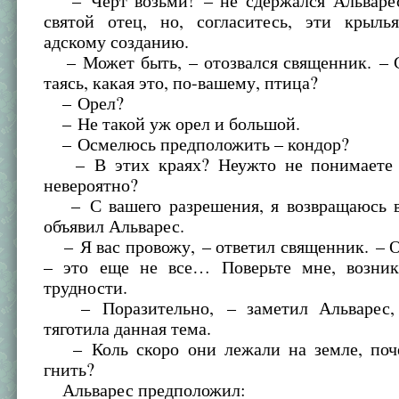
– Черт возьми! – не сдержался Альварес
святой отец, но, согласитесь, эти крыль
адскому созданию.
– Может быть, – отозвался священник. – С
таясь, какая это, по-вашему, птица?
– Орел?
– Не такой уж орел и большой.
– Осмелюсь предположить – кондор?
– В этих краях? Неужто не понимаете с
невероятно?
– С вашего разрешения, я возвращаюсь в
объявил Альварес.
– Я вас провожу, – ответил священник. – 
– это еще не все… Поверьте мне, возни
трудности.
– Поразительно, – заметил Альварес, 
тяготила данная тема.
– Коль скоро они лежали на земле, поч
гнить?
Альварес предположил: