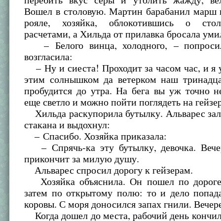
Вошел в столовую. Мартин барабанил марш 
рояле, хозяйка, облокотившись о стол
расчетами, а Хильда от прилавка бросала уми
– Белого винца, холодного, – попросил
возгласила:
– Ну и сиеста! Проходит за часом час, и я 
этим солнышком да ветерком наш тринадц
пробудится до утра. На бега вы уж точно н
еще светло и можно пойти поглядеть на гейзе
Хильда раскупорила бутылку. Альварес зал
стакана и выдохнул:
– Спасибо. Хозяйка приказала:
– Спрячь-ка эту бутылку, девочка. Вече
прикончит за милую душу.
Альварес спросил дорогу к гейзерам.
Хозяйка объяснила. Он пошел по дороге
затем по открытому полю: то и дело попад
коровы. С моря доносился запах гнили. Вечер
Когда дошел до места, рабочий день кончил