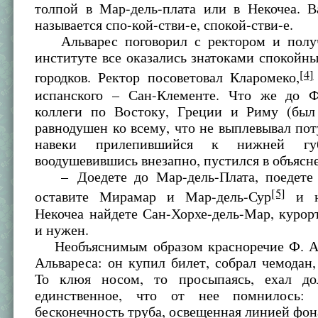
толпой в Мар-дель-плата или в Некочеа. В
называется спо-кой-стви-е, спокой-стви-е.
Альварес поговорил с ректором и получ
институте все оказались знатоками спокой
[4]
городков. Ректор посоветовал Кларомеко,
испанского – Сан-Клементе. Что же до Ф
коллеги по Востоку, Греции и Риму (был
равнодушен ко всему, что не выплевывал по
навеки прилепившийся к нижней гу
воодушевившись внезапно, пустился в объясн
– Доедете до Мар-дель-Плата, поедете 
[5]
оставите Мирамар и Мар-дель-Сур
и н
Некочеа найдете Сан-Хорхе-дель-Мар, курор
и нужен.
Необъяснимым образом красноречие Ф. А
Альвареса: он купил билет, собрал чемодан, 
То клюя носом, то просыпаясь, ехал до
единственное, что от нее помнилось: 
бесконечность труба, освещенная линией фон