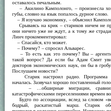
оставалось печальным.
– Акилино Камполонго, – произнесла хоз
губы, словно на язык попалось дурное слово.
– Я изучаю экономику, – объяснил Камполо
Срываясь на крик – стариков ничем не п
они ничего уже не ждут, а к тому же страда
Линч прокомментировал:
– Спасайся, кто может.
– Почему? – спросил Альварес.
– То есть как это почему? Вы – аргенти
такой вопрос? Да если бы Адам Смит ув
докторов экономических наук, он бы в гробу
Послушаем новости?
Старик настроил радио. Программа н
началась. Зазвучал хорошо поставленный голо
– …обширные миграции, сравни
катастрофическими переселениями времен в
Будто по ассоциации, вслед за словом «во
бодрый, раскатистый марш. Старик о
вцепился в колесико настройки. Напрасно: п