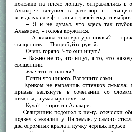
положив на плечо лопату, отправлялись в 
Альварес вступил в разговор со священ
вглядывался в фонтаны горячей воды и выброс
– Я и не думал, что здесь так глубоко
Альварес, – голова кружится.
– А какова температура почвы? – прокр
священник. – Попробуйте рукой.
– Очень горячо. Что они ищут?
– Важно не то, что ищут, а то, что находя
священник.
– Уже что-то нашли?
– Почти что ничего. Взгляните сами.
Криком не выразишь оттенков смысла; т
призыв взглянуть, в сочетании со слова
ничего», звучал иронически.
– Куда? – спросил Альварес.
Священник подошел к нему, отечески обн
подвел к эвкалипту. На земле, у самого ствол
два огромных крыла и кучку черных перьев.