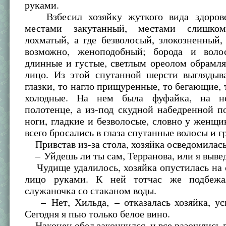
руками.
Взбесил хозяйку жуткого вида здорове
местами закутанный, местами слишко
лохматый, а где безволосый, злокозненный,
возможно, женоподобный; борода и воло
длинные и густые, светлым ореолом обрамля
лицо. Из этой спутанной шерсти выглядыв
глазки, то нагло прищуренные, то бегающие, 
холодные. На нем была фуфайка, на н
полотенце, а из-под скудной набедренной п
ноги, гладкие и безволосые, словно у женщи
всего бросались в глаза спутанные волосы и г
Привстав из-за стола, хозяйка осведомилась
– Уйдешь ли ты сам, Терранова, или я выведу
Чудище удалилось, хозяйка опустилась на 
лицо руками. К ней тотчас же подбежал
служаночка со стаканом воды.
– Нет, Хильда, – отказалась хозяйка, ус
Сегодня я пью только белое вино.
Наконец обед закончился, и все разошлись 