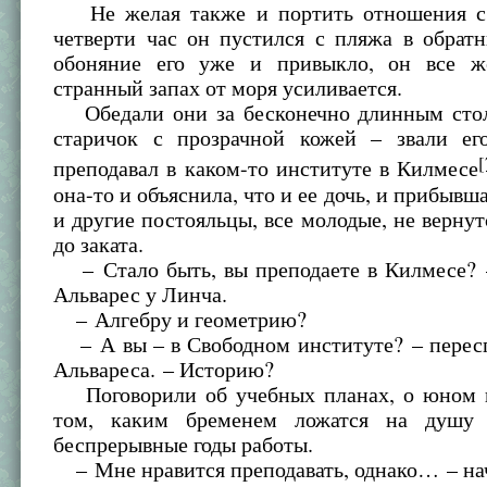
Не желая также и портить отношения с 
четверти час он пустился с пляжа в обрат
обоняние его уже и привыкло, он все ж
странный запах от моря усиливается.
Обедали они за бесконечно длинным стол
старичок с прозрачной кожей – звали е
[
преподавал в каком-то институте в Килмесе
она-то и объяснила, что и ее дочь, и прибывш
и другие постояльцы, все молодые, не вернут
до заката.
– Стало быть, вы преподаете в Килмесе? 
Альварес у Линча.
– Алгебру и геометрию?
– А вы – в Свободном институте? – перес
Альвареса. – Историю?
Поговорили об учебных планах, о юном 
том, каким бременем ложатся на душу п
беспрерывные годы работы.
– Мне нравится преподавать, однако… – нач