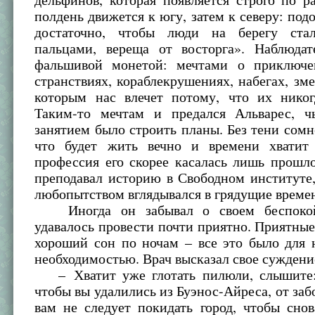
полдень движется к югу, затем к северу: под
достаточно, чтобы люди на берегу стал
пальцами, вереща от восторга». Наблюдат
фальшивой монетой: мечтами о приключе
странствиях, кораблекрушениях, набегах, зме
которым нас влечет потому, что их никог
Таким-то мечтам и предался Альварес, 
занятием было строить планы. Без тени сомн
что будет жить вечно и времени хватит
профессия его скорее касалась лишь прошл
преподавал историю в Свободном институте,
любопытством вглядывался в грядущие време
Иногда он забывал о своем беспокой
удавалось провести почти приятно. Приятные 
хороший сон по ночам – все это было для 
необходимостью. Врач высказал свое суждени
– Хватит уже глотать пилюли, слышите:
чтобы вы удалились из Буэнос-Айреса, от забо
вам не следует покидать город, чтобы сно