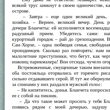
всякий трус замкнут в своем одиночестве, к
острове.
– Завтра – еще один великий день, 
хозяйка. – Вернее, великий вечер. День 
дочери Бланчеты: ей исполняется восемнадца
радушный прием. Убедитесь сами: на
курортный городок – рай до грехопадения. В
Сан-Хорхе, – одна любящая семья, свободна
проходимцев. Сколько раз повторять: нам 
малолетние преступники, что бегут, как черт
ножниц парикмахера! Вон отсюда, чучело ого
Встревоженные, смущенные таким внезапн
оба постояльца оторвались от горячего рис
сильно отдававшего серой. И тут же обернули
за спинами у них раздался мужской голос:
– Не кипятитесь, донья. Бланчета попросила
ее с собой на пикник.
– Да что такое может просить у тебя Бла
появись рядом с моей дочерью, задушу 