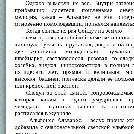
Однако вымерли не все. Внутри зазвене
прибывших долетела пошленькая северо
мелодия, какая – Альварес не мог опреде
мгновенно помолодевший, принялся напевать
– Когда святые из рая Сойдут на землю… –
затем прошелся в бойкой чечетке и снова 
хлопнула тугая, на пружинах, дверь, и на по
две женщины: молоденькая служанка
швейцарка, светловолосая, розовая, со слад
хозяйка, видная, ширококостная, в полном 
пятидесяти лет, прямая и величавая: мо
высокая, башней, прическа делали ее похоже
или крепостной бастион.
Следуя за этой дамой, сопровождаемые 
которая каким-то чудом умудрилась пр
чемоданы, путники вошли в гостиниц
расписался в журнале.
– Альфонсо Альварес, – вслух прочла хоз
добавила с очаровательной светской улыбкой
это мило.