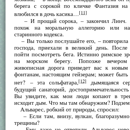
берега с сорокой по кличке Фантазия на
[11]
влюбился в дочь касика…
– И прощай сорока, – закончил Линч. –
похож на моральную аллегорию или н
старинного кодекса.
– Вы только послушайте его, – повторила 
господа, приехали в великий день. После
пойти посмотреть бега. Истинно римское з
на морском берегу. Попозже вечером
живописная дорога приведет вас к новым
фонтанам, настоящим гейзерам; может быть
[12]
нет? – эта сольфатара,
дымящаяся сер
будущий санаторий, достопримечательность
Вы увидите, как мои люди копают в тре
исходит дым. Что мы там обнаружим? Подзем
Альварес, робкий от природы, спросил:
– Если там, внизу, вулкан, благоразумно
трещины?
Ему даже не ответили. Альварес невол