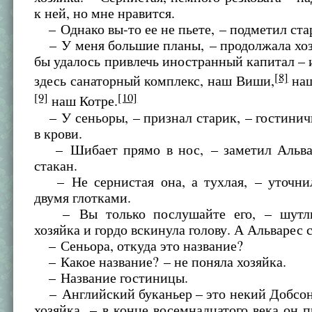
к ней, но мне нравится.
– Однако вы-то ее не пьете, – подметил ста
– У меня большие планы, – продолжала хоз
бы удалось привлечь иностранный капитал –
[8]
здесь санаторный комплекс, наш Виши,
наш
[9]
[10]
наш Котре.
– У сеньоры, – признал старик, – гостинич
в крови.
– Шибает прямо в нос, – заметил Альвар
стакан.
– Не сернистая она, а тухлая, – уточн
двумя глотками.
– Вы только послушайте его, – шутли
хозяйка и гордо вскинула голову. А Альварес 
– Сеньора, откуда это название?
– Какое название? – не поняла хозяйка.
– Название гостиницы.
– Английский буканьер – это некий Добсон
хозяйка, – в конце восемнадцатого века он 