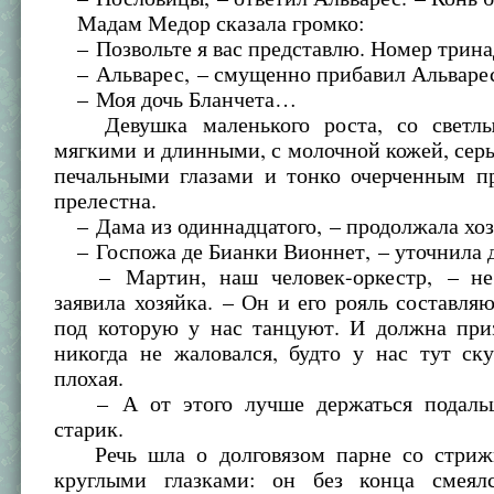
Мадам Медор сказала громко:
– Позвольте я вас представлю. Номер три
– Альварес, – смущенно прибавил Альваре
– Моя дочь Бланчета…
Девушка маленького роста, со светлы
мягкими и длинными, с молочной кожей, сер
печальными глазами и тонко очерченным п
прелестна.
– Дама из одиннадцатого, – продолжала хоз
– Госпожа де Бианки Вионнет, – уточнила 
– Мартин, наш человек-оркестр, – не 
заявила хозяйка. – Он и его рояль составля
под которую у нас танцуют. И должна приз
никогда не жаловался, будто у нас тут ск
плохая.
– А от этого лучше держаться подальш
старик.
Речь шла о долговязом парне со стриж
круглыми глазками: он без конца смеял