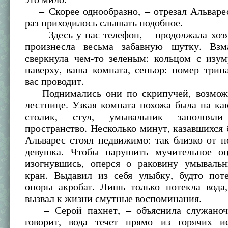
– Скорее однообразно, – отрезал Альварес
раз приходилось слышать подобное.
– Здесь у нас телефон, – продолжала хозя
произнесла весьма забавную шутку. Взм
сверкнула чем-то зеленым: кольцом с изум
наверху, ваша комната, сеньор: номер трин
вас проводит.
Поднимались они по скрипучей, возможн
лестнице. Узкая комната похожа была на к
столик, стул, умывальник заполнял
пространство. Несколько минут, казавшихся
Альварес стоял недвижимо: так близко от н
девушка. Чтобы нарушить мучительное оц
изогнувшись, оперся о раковину умываль
кран. Выдавил из себя улыбку, будто пот
опоры акробат. Лишь только потекла вода,
вызвал к жизни смутные воспоминания.
– Серой пахнет, – объяснила служаночк
говорит, вода течет прямо из горячих и