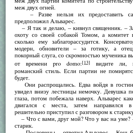
меж двух партий комитета по строительству
меж двух огней.
– Разве нельзя их предоставить са
предположил Альварес.
– Я так и делаю, – кивнул священник. – З
охоту со своей собакой Томом, а комитет 
сколько ему заблагорассудится. Консерват
модерн, обновители – за готику, а оте
покорный слуга, со скромностью мученика в
[13]
от времени pro domo:
видите ли, м
романский стиль. Если партии не помирятс
будет.
Они распрощались. Едва войдя в гостин
увидел внизу лестницы немочку. Девушка п
глаза, потом побежала наверх. Альварес как
двигался с места, затем направился 
решительно приступил с разговором к старик
– Что с вами, друг мой? Что у вас на уме?
старик.
– Пословицы, – ответил Альварес. – Конь 