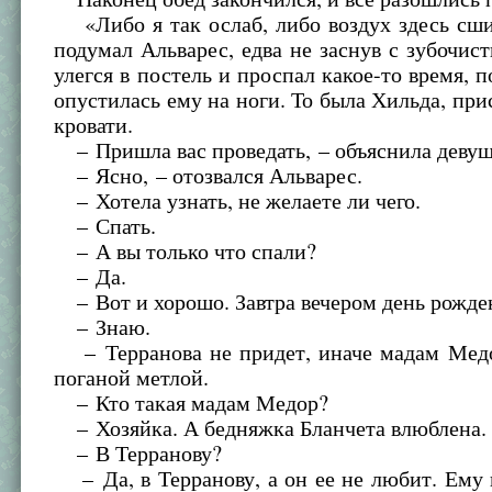
«Либо я так ослаб, либо воздух здесь сши
подумал Альварес, едва не заснув с зубочист
улегся в постель и проспал какое-то время, п
опустилась ему на ноги. То была Хильда, при
кровати.
– Пришла вас проведать, – объяснила девуш
– Ясно, – отозвался Альварес.
– Хотела узнать, не желаете ли чего.
– Спать.
– А вы только что спали?
– Да.
– Вот и хорошо. Завтра вечером день рожде
– Знаю.
– Терранова не придет, иначе мадам Медо
поганой метлой.
– Кто такая мадам Медор?
– Хозяйка. А бедняжка Бланчета влюблена.
– В Терранову?
– Да, в Терранову, а он ее не любит. Ему