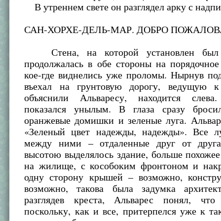
В утреннем свете он разглядел арку с надп
САН-ХОРХЕ-ДЕЛЬ-МАР. ДОБРО ПОЖАЛОВ
Стена, на которой установлен был э
продолжалась в обе стороны на порядочное
кое-где виднелись уже проломы. Нырнув под
въехал на грунтовую дорогу, ведущую к
объяснили Альваресу, находится слева
показался унылым. В глаза сразу броси
оранжевые домишки и зеленые луга. Альвар
«Зеленый цвет надежды, надежды». Все л
между ними – отдаленные друг от друга
высотою выделялось здание, больше похожее
на жилище, с кособоким фронтоном и нак
одну сторону крышей – возможно, констру
возможно, такова была задумка архитек
разглядев креста, Альварес понял, что
поскольку, как и все, притерпелся уже к т