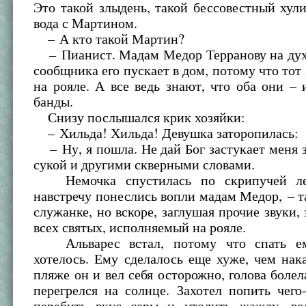
Это такой злыдень, такой бессовестный хули
вода с Мартином.
– А кто такой Мартин?
– Пианист. Мадам Медор Терранову на дух 
сообщника его пускает в дом, потому что тот 
на рояле. А все ведь знают, что оба они –
банды.
Снизу послышался крик хозяйки:
– Хильда! Хильда! Девушка заторопилась:
– Ну, я пошла. Не дай Бог застукает меня з
сукой и другими скверными словами.
Немочка спустилась по скрипучей ле
навстречу понеслись вопли мадам Медор, – т
служанке, но вскоре, заглушая прочие звуки,
всех святых, исполняемый на рояле.
Альварес встал, потому что спать е
хотелось. Ему сделалось еще хуже, чем нак
пляже он и вел себя осторожно, голова болела
перегрелся на солнце. Захотел попить чего
перебить вкус серы и утолить жажду, в