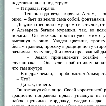
подставил палец под струю:
– И правда, горячо.
– Теперь вода везде горячая. А там, – он
окно, – бьет из земли сама собой, фонтанами.
Девушка говорила ему прямо в затылок, от 
у Альвареса бегали мурашки, так, во всяк
полагал. Он кое-как протиснулся мимо 
выглянул в окно. Увидел цветник, тропк
белым гравием, просеку в рощице по ту сторо
различил кучку людей и почти прозрачный д
– Земля принадлежит хозяйке, – 
служаночка. – Она велела работникам копат
что там внутри.
– В недрах земли, – пробормотал Альварес
– Что?
– Да так, ничего.
Он взглянул ей в лицо. Своей коротенькой 
грациозно поправила прядь, упавшую на гл
набок щенячью мордочку, сладко-сладко
вышла. Альварес еще раз обвел комнату взгл