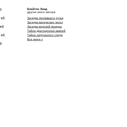
б
Блайтон Энид
другие книги автора:
 кб
Загадка пропавшего ручья
Загадка магических чисел
 кб
Загадка морской пещеры
Тайна драгоценных камней
 кб
Тайна запутанного следа
Все книги »
б