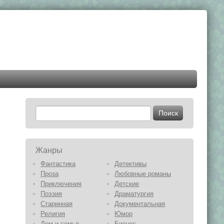
Жанры
Фантастика
Детективы
Проза
Любовные романы
Приключения
Детские
Поэзия
Драматургия
Старинная
Документальная
Религия
Юмор
Дом и семья
Бизнес