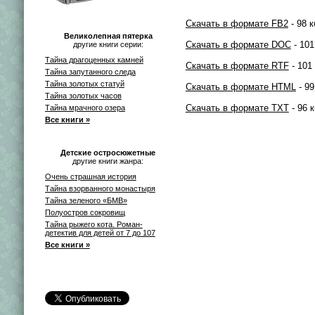
Скачать в формате FB2
- 98 к
Великолепная пятерка
Скачать в формате DOC
- 101
другие книги серии:
Тайна драгоценных камней
Скачать в формате RTF
- 101
Тайна запутанного следа
Тайна золотых статуй
Скачать в формате HTML
- 99
Тайна золотых часов
Скачать в формате TXT
- 96 к
Тайна мрачного озера
Все книги »
Детские остросюжетные
другие книги жанра:
Очень страшная история
Тайна взорванного монастыря
Тайна зеленого «БМВ»
Полуостров сокровищ
Тайна рыжего кота. Роман-
детектив для детей от 7 до 107
Все книги »