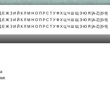
Д
Е
Ж
З
И
Й
К
Л
М
Н
О
П
Р
С
Т
У
Ф
Х
Ц
Ч
Ш
Щ
Э
Ю
Я
[A-Z]
[0-9]
Д
Е
Ж
З
И
Й
К
Л
М
Н
О
П
Р
С
Т
У
Ф
Х
Ц
Ч
Ш
Щ
Э
Ю
Я
[A-Z]
[0-9]
Д
Е
Ж
З
И
Й
К
Л
М
Н
О
П
Р
С
Т
У
Ф
Х
Ц
Ч
Ш
Щ
Э
Ю
Я
[A-Z]
[0-9]
ка
ные