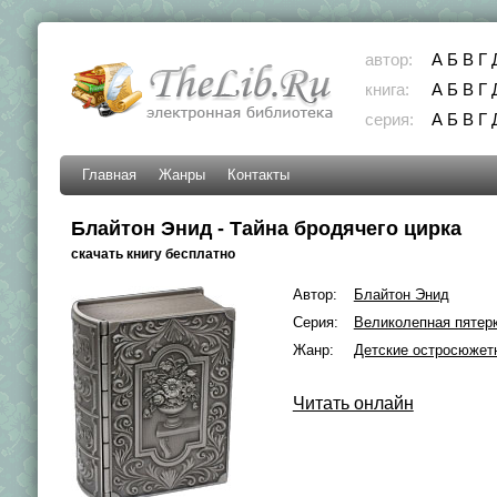
автор:
А
Б
В
Г
книга:
А
Б
В
Г
серия:
А
Б
В
Г
Главная
Жанры
Контакты
Блайтон Энид - Тайна бродячего цирка
скачать книгу бесплатно
Автор:
Блайтон Энид
Серия:
Великолепная пятер
Жанр:
Детские остросюжет
Читать онлайн