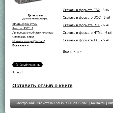
Скачать в формате FB2
- 6 кб
Детективы
Скачать в формате DOC
- 6 кб
другие книги жанра:
Шесть серых гусей
Скачать в формате RTF
- 6 кб
Квест – LEVEL 1
Скачать в формате HTML
- 6 кб
Личное дело соблазнительницы
Сибирский спрут
Скачать в формате TXT
- 5 кб
Молчи и танцуй (Часть 2)
Все книги »
Все книги »
Класс!
Оставить отзыв о книге
Электронная библиотека TheLib.Ru © 2006-2026 |
Контакты
|
Ав