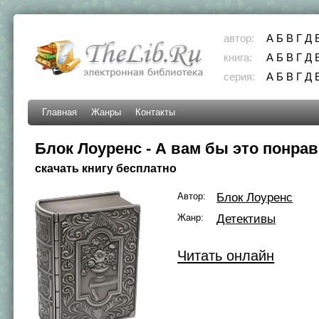
автор:
А
Б
В
Г
Д
книга:
А
Б
В
Г
Д
серия:
А
Б
В
Г
Д
Главная
Жанры
Контакты
Блок Лоуренс - А вам бы это понра
скачать книгу бесплатно
Автор:
Блок Лоуренс
Жанр:
Детективы
Читать онлайн