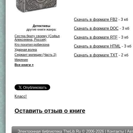
Скачать в формате FB2
- 3 кб
Детективы
Скачать в формате DOC
- 3 кб
другие книги жанра:
Сестра брату своему (Софья
Скачать в формате RTF
- 3 кб
Алексеевна, Россия)
Кто похитил робинзона
Скачать в формате HTML
- 3 кб
Ударная волна
Сержант милиции (Часть 2)
Скачать в формате TXT
- 2 кб
Мирянин
Все книги »
Класс!
Оставить отзыв о книге
Электронная библиотека TheLib.Ru © 2006-2026 |
Контакты
|
Ав