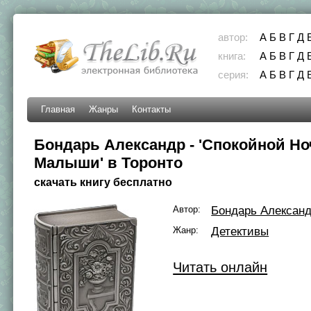
автор:
А
Б
В
Г
Д
книга:
А
Б
В
Г
Д
серия:
А
Б
В
Г
Д
Главная
Жанры
Контакты
Бондарь Александр - 'Спокойной Но
Малыши' в Торонто
скачать книгу бесплатно
Автор:
Бондарь Алексан
Жанр:
Детективы
Читать онлайн