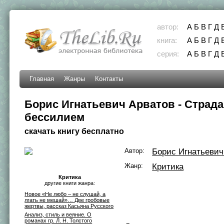
автор:
А
Б
В
Г
Д
книга:
А
Б
В
Г
Д
серия:
А
Б
В
Г
Д
Главная
Жанры
Контакты
Борис Игнатьевич Арватов - Стра
бессилием
скачать книгу бесплатно
Автор:
Борис Игнатьевич
Жанр:
Критика
Критика
другие книги жанра:
Новое «Не любо – не слушай, а
лгать не мешай»… Две гробовые
жертвы, рассказ Касьяна Русского
Анализ, стиль и веяние. О
романах гр. Л. Н. Толстого