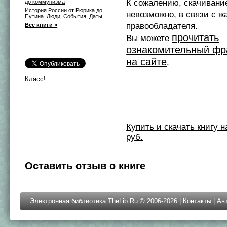
К сожалению, скачивани
до коммунизма
История России от Рюрика до
невозможно, в связи с ж
Путина. Люди. События. Даты
правообладателя.
Все книги »
прочитать
Вы можете
ознакомительный фр
на сайте
.
Класс!
Купить и скачать книгу на 
руб.
Оставить отзыв о книге
Электронная библиотека TheLib.Ru © 2006-2026 |
Контакты
|
Ав