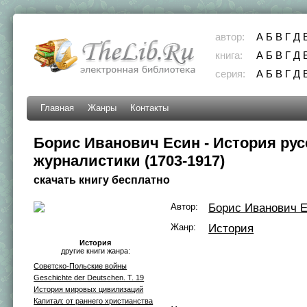
автор:
А
Б
В
Г
Д
книга:
А
Б
В
Г
Д
серия:
А
Б
В
Г
Д
Главная
Жанры
Контакты
Борис Иванович Есин - История рус
журналистики (1703-1917)
скачать книгу бесплатно
Автор:
Борис Иванович 
Жанр:
История
История
другие книги жанра:
Советско-Польские войны
Geschichte der Deutschen. T. 19
История мировых цивилизаций
Капитал: от раннего христианства