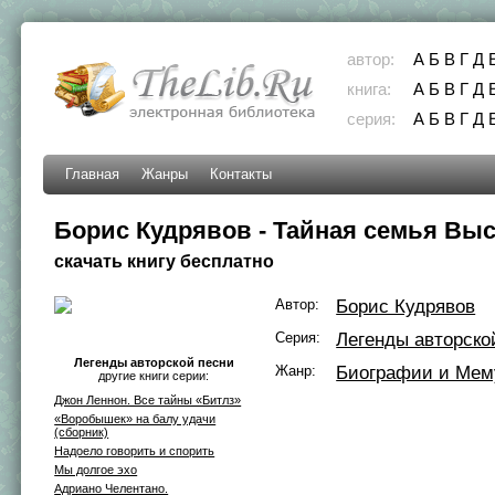
автор:
А
Б
В
Г
Д
книга:
А
Б
В
Г
Д
серия:
А
Б
В
Г
Д
Главная
Жанры
Контакты
Борис Кудрявов - Тайная семья Вы
скачать книгу бесплатно
Автор:
Борис Кудрявов
Серия:
Легенды авторско
Легенды авторской песни
Жанр:
Биографии и Мем
другие книги серии:
Джон Леннон. Все тайны «Битлз»
«Воробышек» на балу удачи
(сборник)
Надоело говорить и спорить
Мы долгое эхо
Адриано Челентано.