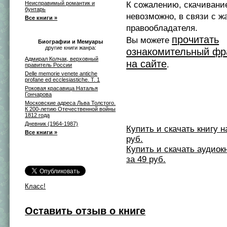
Неисправимый романтик и
К сожалению, скачивани
бунтарь
невозможно, в связи с ж
Все книги »
правообладателя.
прочитать
Вы можете
Биографии и Мемуары
другие книги жанра:
ознакомительный фр
Адмирал Колчак, верховный
на сайте
.
правитель России
Delle memorie venete antiche
profane ed ecclesiastiche. T. 1
Роковая красавица Наталья
Гончарова
Московские адреса Льва Толстого.
К 200-летию Отечественной войны
1812 года
Дневник (1964-1987)
Купить и скачать книгу на 
Все книги »
руб.
Купить и скачать аудиокни
за 49 руб.
Класс!
Оставить отзыв о книге