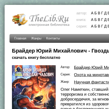
автор:
А
Б
В
Г
Д
книга:
А
Б
В
Г
Д
серия:
А
Б
В
Г
Д
Главная
Жанры
Контакты
Брайдер Юрий Михайлович - Гвоздь
скачать книгу бесплатно
Автор:
Брайдер Юрий М
Серия:
Охота на минотав
Жанр:
Научная фантаст
Олег Наметкин, ставший
терроризма и собственн
добросердечия, за мгно
превратился из здоровог
парня в беспомощного и