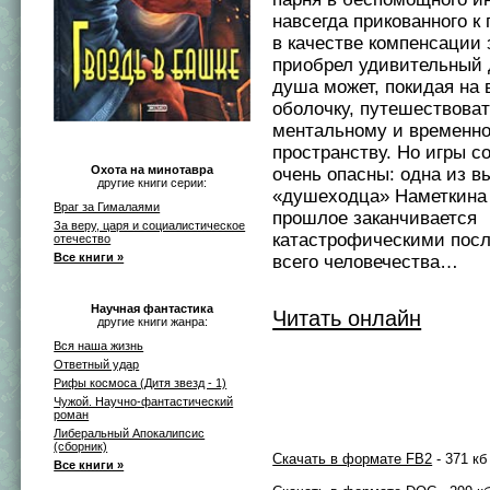
навсегда прикованного к
в качестве компенсации 
приобрел удивительный д
душа может, покидая на
оболочку, путешествоват
ментальному и временн
пространству. Но игры с
Охота на минотавра
очень опасны: одна из в
другие книги серии:
«душеходца» Наметкина 
Враг за Гималаями
прошлое заканчивается
За веру, царя и социалистическое
катастрофическими пос
отечество
Все книги »
всего человечества…
Научная фантастика
Читать онлайн
другие книги жанра:
Вся наша жизнь
Ответный удар
Рифы космоса (Дитя звезд - 1)
Чужой. Научно-фантастический
роман
Либеральный Апокалипсис
(сборник)
Скачать в формате FB2
- 371 кб
Все книги »