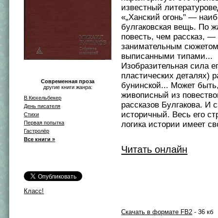
известный литературовед
«„Ханский огонь" — наи
булгаковская вещь. По ж
повесть, чем рассказ, 
занимательным сюжетом
выписанными типами...
Изобразительная сила ег
пластических деталях) р
Современная проза
бунинской... Может быть
другие книги жанра:
живописный из повество
В.Кюхельбекер
рассказов Булгакова. И 
День писателя
историчный. Весь его ст
Стихи
логика истории имеет св
Первая попытка
Гастролёр
Все книги »
Читать онлайн
Класс!
Скачать в формате FB2
- 36 кб