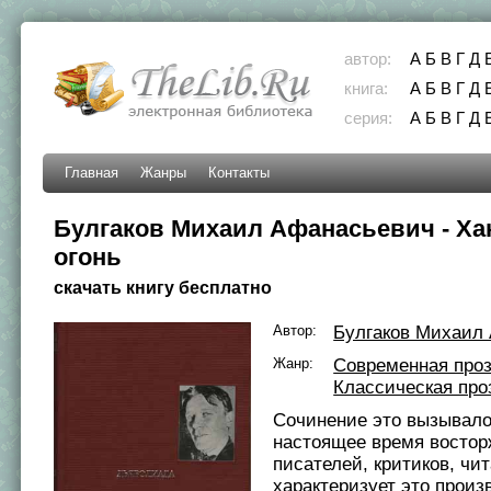
автор:
А
Б
В
Г
Д
книга:
А
Б
В
Г
Д
серия:
А
Б
В
Г
Д
Главная
Жанры
Контакты
Булгаков Михаил Афанасьевич - Ха
огонь
скачать книгу бесплатно
Автор:
Булгаков Михаил
Жанр:
Современная про
Классическая про
Сочинение это вызывало
настоящее время востор
писателей, критиков, чит
характеризует это произ