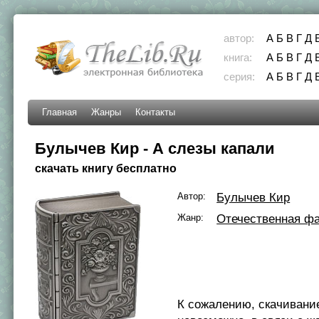
автор:
А
Б
В
Г
Д
книга:
А
Б
В
Г
Д
серия:
А
Б
В
Г
Д
Главная
Жанры
Контакты
Булычев Кир - А слезы капали
скачать книгу бесплатно
Автор:
Булычев Кир
Жанр:
Отечественная фа
К сожалению, скачивани