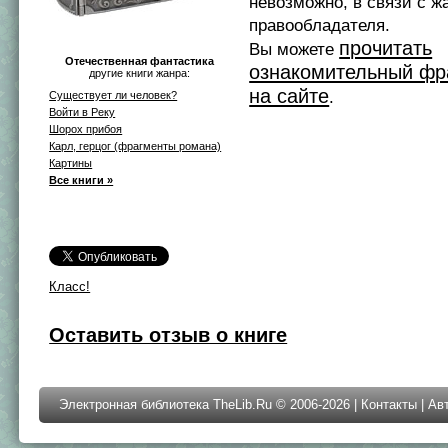
невозможно, в связи с ж
правообладателя.
прочитать
Вы можете
Отечественная фантастика
ознакомительный фр
другие книги жанра:
на сайте
.
Существует ли человек?
Войти в Реку
Шорох прибоя
Карл, герцог (фрагменты романа)
Картины
Все книги »
Класс!
Оставить отзыв о книге
Электронная библиотека TheLib.Ru © 2006-2026 |
Контакты
|
Ав