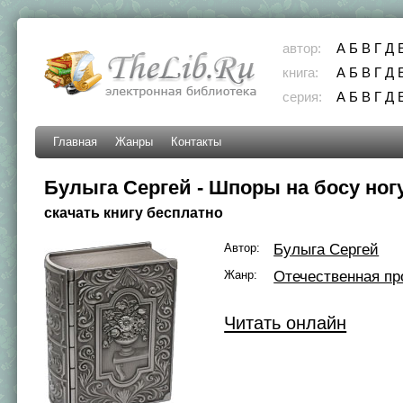
автор:
А
Б
В
Г
Д
книга:
А
Б
В
Г
Д
серия:
А
Б
В
Г
Д
Главная
Жанры
Контакты
Булыга Сергей - Шпоры на босу ног
скачать книгу бесплатно
Автор:
Булыга Сергей
Жанр:
Отечественная пр
Читать онлайн