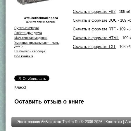
Скачать в формате FB2
- 108 кб
Отечественная проза
Скачать в формате DOC
- 109 к
другие книги жанра:
Путевые очерки
Скачать в формате RTF
- 109 кб
Любите друг друга
Скачать в формате HTML
- 109 
Мальтинская мадонна
Умершие приказывают - жить
долго !
Скачать в формате TXT
- 108 кб
Не бойтесь свободы
Все книги »
Класс!
Оставить отзыв о книге
Электронная библиотека TheLib.Ru © 2006-2026 |
Контакты
|
Ав