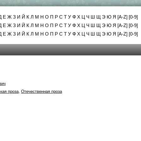
Д
Е
Ж
З
И
Й
К
Л
М
Н
О
П
Р
С
Т
У
Ф
Х
Ц
Ч
Ш
Щ
Э
Ю
Я
[A-Z]
[0-9]
Д
Е
Ж
З
И
Й
К
Л
М
Н
О
П
Р
С
Т
У
Ф
Х
Ц
Ч
Ш
Щ
Э
Ю
Я
[A-Z]
[0-9]
Д
Е
Ж
З
И
Й
К
Л
М
Н
О
П
Р
С
Т
У
Ф
Х
Ц
Ч
Ш
Щ
Э
Ю
Я
[A-Z]
[0-9]
вич
кая проза
,
Отечественная проза