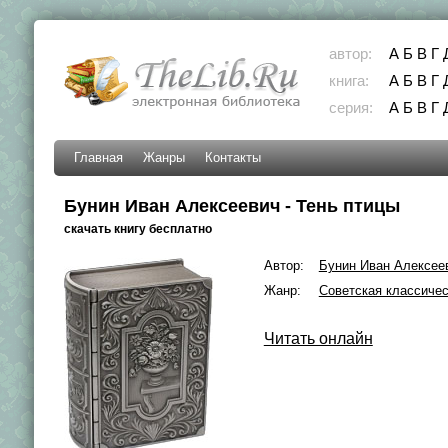
автор:
А
Б
В
Г
книга:
А
Б
В
Г
серия:
А
Б
В
Г
Главная
Жанры
Контакты
Бунин Иван Алексеевич - Тень птицы
скачать книгу бесплатно
Автор:
Бунин Иван Алексее
Жанр:
Советская классичес
Читать онлайн