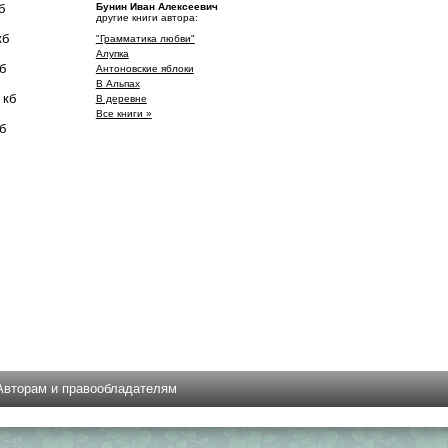
б
Бунин Иван Алексеевич
другие книги автора:
кб
"Грамматика любви"
Алупка
б
Антоновские яблоки
В Альпах
 кб
В деревне
Все книги »
б
Авторам и правообладателям