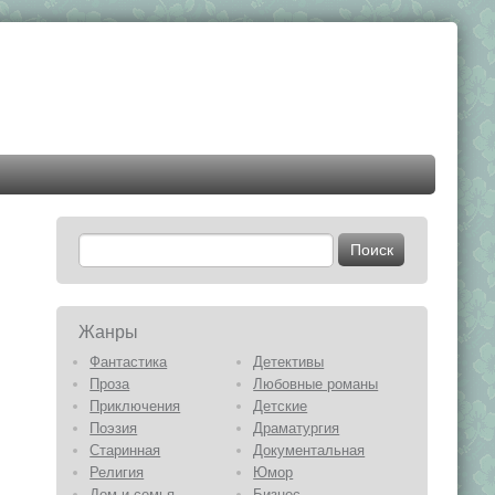
Жанры
Фантастика
Детективы
Проза
Любовные романы
Приключения
Детские
Поэзия
Драматургия
Старинная
Документальная
Религия
Юмор
Дом и семья
Бизнес