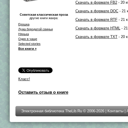
Скачать в формате FB2
- 20 к
Скачать в формате DOC
- 21 
Советская классическая проза
другие книги жанра:
Скачать в формате RTF
- 21 к
Ерошка
Скачать в формате HTML
- 21
Лужа бородатой свиньи
Нянька
Скачать в формате TXT
- 20 к
Один в чаще
Selected stories
Все книги »
Класс!
Оставить отзыв о книге
Электронная библиотека TheLib.Ru © 2006-2026 |
Контакты
|