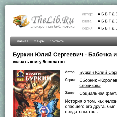
автор:
А
Б
В
Г
Д
книга:
А
Б
В
Г
Д
серия:
А
Б
В
Г
Д
Главная
Жанры
Контакты
Буркин Юлий Сергеевич - Бабочка 
скачать книгу бесплатно
Автор:
Буркин Юлий Сер
Серия:
Сборник «Короле
слоников»
Жанр:
Социальная фант
История о том, как чело
спасшего его друга, был 
предательство…