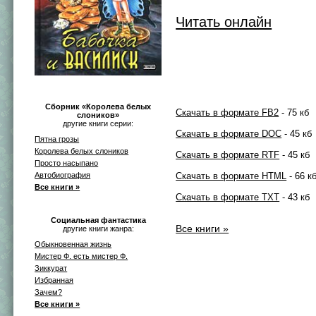
Читать онлайн
Сборник «Королева белых
Скачать в формате FB2
- 75 кб
слоников»
другие книги серии:
Скачать в формате DOC
- 45 кб
Пятна грозы
Королева белых слоников
Скачать в формате RTF
- 45 кб
Просто насыпано
Скачать в формате HTML
- 66 к
Автобиография
Все книги »
Скачать в формате TXT
- 43 кб
Социальная фантастика
Все книги »
другие книги жанра:
Обыкновенная жизнь
Мистер Ф. есть мистер Ф.
Зиккурат
Избранная
Зачем?
Все книги »