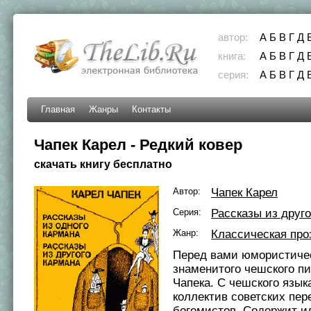
автор:
А
Б
В
Г
Д
книга:
А
Б
В
Г
Д
серия:
А
Б
В
Г
Д
Главная
Жанры
Контакты
Чапек Карел - Редкий ковер
скачать книгу бесплатно
Автор:
Чапек Карел
Серия:
Рассказы из друго
Жанр:
Классическая про
Перед вами юмористиче
знаменитого чешского п
Чапека. С чешского язык
коллектив советских пер
богемистов. Содержит 