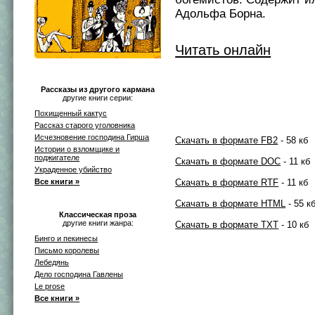
Адольфа Борна.
Читать онлайн
Рассказы из другого кармана
другие книги серии:
Похищенный кактус
Рассказ старого уголовника
Исчезновение господина Гирша
Скачать в формате FB2
- 58 кб
Истории о взломщике и
поджигателе
Скачать в формате DOC
- 11 кб
Украденное убийство
Все книги »
Скачать в формате RTF
- 11 кб
Скачать в формате HTML
- 55 к
Классическая проза
другие книги жанра:
Скачать в формате TXT
- 10 кб
Бинго и пекинесы
Письмо королевы
Лебедянь
Дело господина Гавлены
Le prose
Все книги »