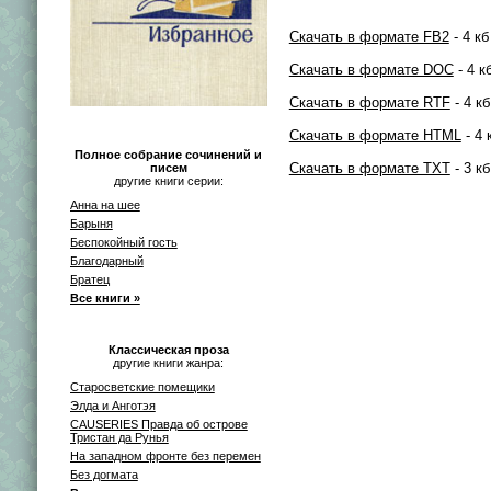
Скачать в формате FB2
- 4 кб
Скачать в формате DOC
- 4 к
Скачать в формате RTF
- 4 кб
Скачать в формате HTML
- 4 
Полное собрание сочинений и
Скачать в формате TXT
- 3 кб
писем
другие книги серии:
Анна на шее
Барыня
Беспокойный гость
Благодарный
Братец
Все книги »
Классическая проза
другие книги жанра:
Старосветские помещики
Элда и Анготэя
СAUSERIES Правда об острове
Тристан да Рунья
На западном фронте без перемен
Без догмата