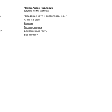
Чехов Антон Павлович
другие книги автора:
б
"Свидание хотя и состоялось, но..."
Анна на шее
Барыня
Безотцовщина
кб
Беспокойный гость
Все книги »