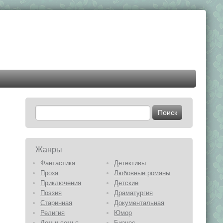
Жанры
Фантастика
Детективы
Проза
Любовные романы
Приключения
Детские
Поэзия
Драматургия
Старинная
Документальная
Религия
Юмор
Дом и семья
Бизнес