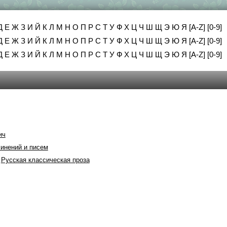
Д
Е
Ж
З
И
Й
К
Л
М
Н
О
П
Р
С
Т
У
Ф
Х
Ц
Ч
Ш
Щ
Э
Ю
Я
[A-Z]
[0-9]
Д
Е
Ж
З
И
Й
К
Л
М
Н
О
П
Р
С
Т
У
Ф
Х
Ц
Ч
Ш
Щ
Э
Ю
Я
[A-Z]
[0-9]
Д
Е
Ж
З
И
Й
К
Л
М
Н
О
П
Р
С
Т
У
Ф
Х
Ц
Ч
Ш
Щ
Э
Ю
Я
[A-Z]
[0-9]
ич
инений и писем
,
Русская классическая проза