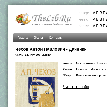
автор:
А
Б
В
Г
книга:
А
Б
В
Г
серия:
А
Б
В
Г
Главная
Жанры
Контакты
Чехов Антон Павлович - Дачники
скачать книгу бесплатно
Автор:
Чехов Антон Павлов
Серия:
Полное собрание соч
Жанр:
Классическая проза
Читать онлайн