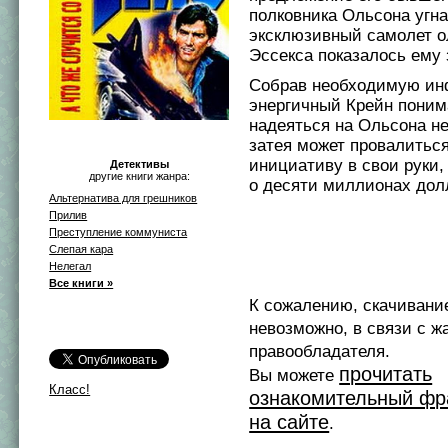
полковника Ольсона угна
эксклюзивный самолет о
Эссекса показалось ему
Собрав необходимую и
энергичный Крейн понима
надеяться на Ольсона не
затея может провалиться
инициативу в свои руки,
Детективы
другие книги жанра:
о десяти миллионах долл
Альтернатива для грешников
Прилив
Преступление коммуниста
Слепая кара
Нелегал
Все книги »
К сожалению, скачивани
невозможно, в связи с ж
правообладателя.
прочитать
Вы можете
Класс!
ознакомительный фр
на сайте
.