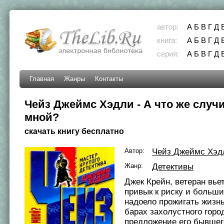
автор:
А
Б
В
Г
Д
книга:
А
Б
В
Г
Д
серия:
А
Б
В
Г
Д
Главная
Жанры
Контакты
Чейз Джеймс Хэдли - А что же случи
мной?
скачать книгу бесплатно
Автор:
Чейз Джеймс Хэд
Жанр:
Детективы
Джек Крейн, ветеран вье
привык к риску и больш
надоело прожигать жизн
барах захолустного горо
предложение его бывшег