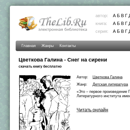
автор:
А
Б
В
Г
книга:
А
Б
В
Г
серия:
А
Б
В
Г
Главная
Жанры
Контакты
Цветкова Галина - Снег на сирени
скачать книгу бесплатно
Автор:
Цветкова Галина
Жанр:
Детская литература
«Это – первое произведение Г
Литературного института име
Читать онлайн