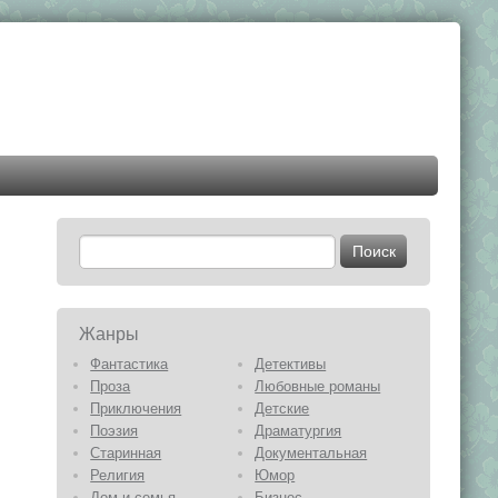
Жанры
Фантастика
Детективы
Проза
Любовные романы
Приключения
Детские
Поэзия
Драматургия
Старинная
Документальная
Религия
Юмор
Дом и семья
Бизнес