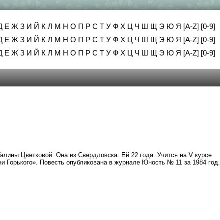
Д
Е
Ж
З
И
Й
К
Л
М
Н
О
П
Р
С
Т
У
Ф
Х
Ц
Ч
Ш
Щ
Э
Ю
Я
[A-Z]
[0-9]
Д
Е
Ж
З
И
Й
К
Л
М
Н
О
П
Р
С
Т
У
Ф
Х
Ц
Ч
Ш
Щ
Э
Ю
Я
[A-Z]
[0-9]
Д
Е
Ж
З
И
Й
К
Л
М
Н
О
П
Р
С
Т
У
Ф
Х
Ц
Ч
Ш
Щ
Э
Ю
Я
[A-Z]
[0-9]
алины Цветковой. Она из Свердловска. Ей 22 года. Учится на V курсе
ни Горького». Повесть опубликована в журнале Юность № 11 за 1984 год.