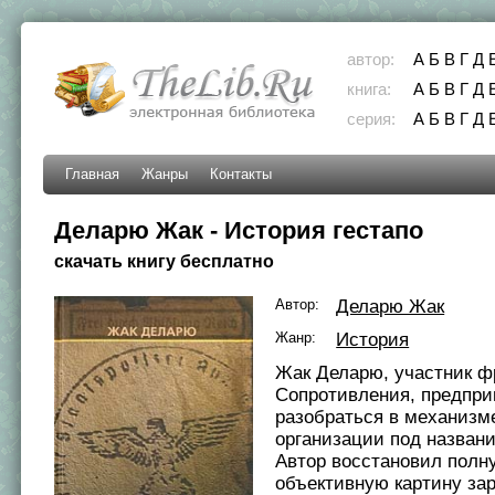
автор:
А
Б
В
Г
Д
книга:
А
Б
В
Г
Д
серия:
А
Б
В
Г
Д
Главная
Жанры
Контакты
Деларю Жак - История гестапо
скачать книгу бесплатно
Автор:
Деларю Жак
Жанр:
История
Жак Деларю, участник ф
Сопротивления, предпри
разобраться в механизм
организации под названи
Автор восстановил полн
объективную картину за