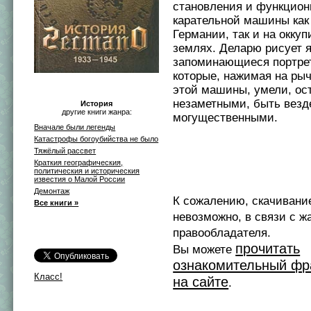
становления и функцион
карательной машины как
Германии, так и на окку
землях. Деларю рисует я
запоминающиеся портре
которые, нажимая на ры
этой машины, умели, ос
незаметными, быть вез
История
другие книги жанра:
могущественными.
Вначале были легенды
Катастрофы богоубийства не было
Тяжёлый рассвет
Краткия географическия,
политическия и историческия
известия о Малой России
Демонтаж
К сожалению, скачивани
Все книги »
невозможно, в связи с ж
правообладателя.
прочитать
Вы можете
ознакомительный фр
Класс!
на сайте
.