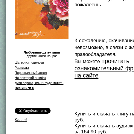
пожалеешь... ...
К сожалению, скачивани
невозможно, в связи с ж
Любовные детективы
правообладателя.
другие книги жанра:
прочитать
Вы можете
Шатер из поцелуев
ознакомительный фр
Расплата
Персональный ангел
на сайте
.
Не повторяй ошибок
Дитя порока, или Я буду мстить
Все книги »
Купить и скачать книгу на 
руб.
Класс!
Купить и скачать аудиокни
за 164,90 руб.