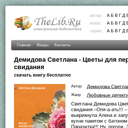
автор:
А
Б
В
Г
Д
книга:
А
Б
В
Г
Д
серия:
А
Б
В
Г
Д
Главная
Жанры
Контакты
Демидова Светлана - Цветы для пе
свидания
скачать книгу бесплатно
Автор:
Демидова Светла
Жанр:
Любовные детект
Светлана Демидова Цвет
свидания –Опя-а-ать!!! –
выкрикнула Алена и запу
кухни пакетом с батоном
Паразитка!!! Ну, погоди, 