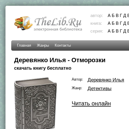
автор:
А
Б
В
Г
Д
книга:
А
Б
В
Г
Д
серия:
А
Б
В
Г
Д
Главная
Жанры
Контакты
Деревянко Илья - Отморозки
скачать книгу бесплатно
Автор:
Деревянко Илья
Жанр:
Детективы
Читать онлайн