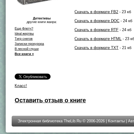
Скачать в формате FB2
- 23 кб
Детективы
Скачать в формате DOC
- 24 кб
другие книги жанра:
Еще Флетч?
Скачать в формате RTF
- 24 кб
Ideal жертвы
Скачать в формате HTML
- 23 к
Тигр снегов
Записки прокурора
Скачать в формате TXT
- 21 кб
В лесной глуши
Все книги »
Класс!
Оставить отзыв о книге
Электронная библиотека TheLib.Ru © 2006-2026 |
Контакты
|
Ав