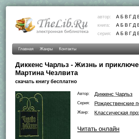
автор:
А
Б
В
Г
Д
книга:
А
Б
В
Г
Д
серия:
А
Б
В
Г
Д
Главная
Жанры
Контакты
Диккенс Чарльз - Жизнь и приключ
Мартина Чезлвита
скачать книгу бесплатно
Автор:
Диккенс Чарльз
Серия:
Рождественские п
Жанр:
Классическая про
Читать онлайн