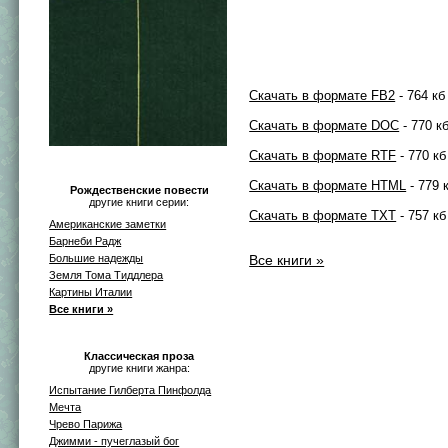
Скачать в формате FB2
- 764 кб
Скачать в формате DOC
- 770 к
Скачать в формате RTF
- 770 кб
Скачать в формате HTML
- 779 
Рождественские повести
другие книги серии:
Скачать в формате TXT
- 757 кб
Американские заметки
Барнеби Радж
Большие надежды
Все книги »
Земля Тома Тиддлера
Картины Италии
Все книги »
Классическая проза
другие книги жанра:
Испытание Гилберта Пинфолда
Мечта
Чрево Парижа
Джимми - пучеглазый бог