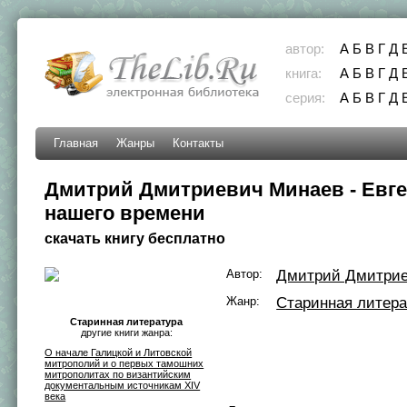
автор:
А
Б
В
Г
Д
книга:
А
Б
В
Г
Д
серия:
А
Б
В
Г
Д
Главная
Жанры
Контакты
Дмитрий Дмитриевич Минаев - Евг
нашего времени
скачать книгу бесплатно
Автор:
Дмитрий Дмитрие
Жанр:
Старинная литера
Старинная литература
другие книги жанра:
О начале Галицкой и Литовской
митрополий и о первых тамошних
митрополитах по византийским
документальным источникам XIV
века