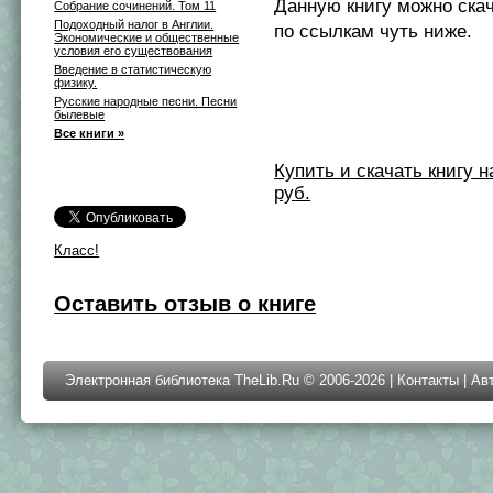
Данную книгу можно ска
Собрание сочинений. Том 11
Подоходный налог в Англии.
по ссылкам чуть ниже.
Экономические и общественные
условия его существования
Введение в статистическую
физику.
Русские народные песни. Песни
былевые
Все книги »
Купить и скачать книгу на 
руб.
Класс!
Оставить отзыв о книге
Электронная библиотека TheLib.Ru © 2006-2026 |
Контакты
|
Ав