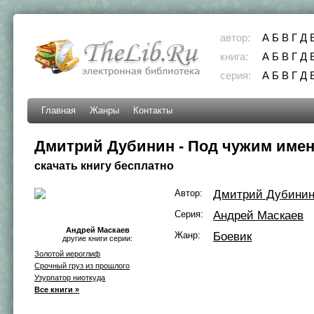
автор:
А
Б
В
Г
Д
книга:
А
Б
В
Г
Д
серия:
А
Б
В
Г
Д
Главная
Жанры
Контакты
Дмитрий Дубинин - Под чужим име
скачать книгу бесплатно
Автор:
Дмитрий Дубини
Серия:
Андрей Маскаев
Андрей Маскаев
Жанр:
Боевик
другие книги серии:
Золотой иероглиф
Срочный груз из прошлого
Узурпатор ниоткуда
Все книги »