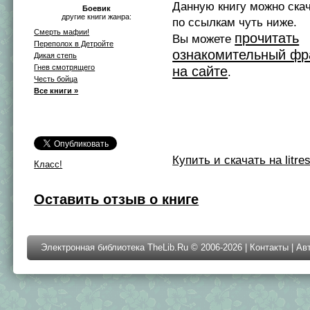
Данную книгу можно ска
Боевик
другие книги жанра:
по ссылкам чуть ниже.
Смерть мафии!
прочитать
Вы можете
Переполох в Детройте
ознакомительный фр
Дикая степь
Гнев смотрящего
на сайте
.
Честь бойца
Все книги »
Купить и скачать на litres
Класс!
Оставить отзыв о книге
Электронная библиотека TheLib.Ru © 2006-2026 |
Контакты
|
Ав