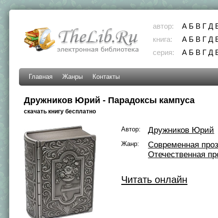
автор:
А
Б
В
Г
Д
книга:
А
Б
В
Г
Д
серия:
А
Б
В
Г
Д
Главная
Жанры
Контакты
Дружников Юрий - Парадоксы кампуса
скачать книгу бесплатно
Автор:
Дружников Юрий
Жанр:
Современная про
Отечественная пр
Читать онлайн