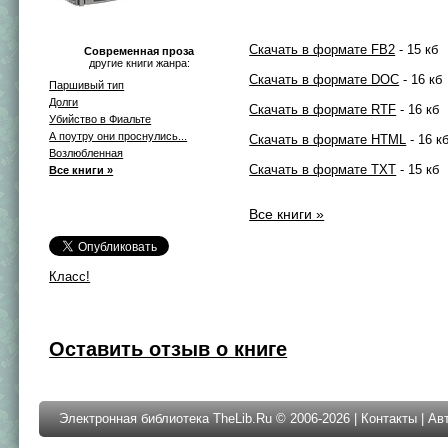
Скачать в формате FB2
- 15 кб
Современная проза
другие книги жанра:
Скачать в формате DOC
- 16 кб
Паршивый тип
Долги
Скачать в формате RTF
- 16 кб
Убийство в Фиальте
А поутру они проснулись...
Скачать в формате HTML
- 16 к
Возлюбленная
Скачать в формате TXT
- 15 кб
Все книги »
Все книги »
Класс!
Оставить отзыв о книге
Электронная библиотека TheLib.Ru © 2006-2026 |
Контакты
|
Ав