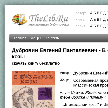
автор:
А
Б
В
Г
Д
книга:
А
Б
В
Г
Д
серия:
А
Б
В
Г
Д
Главная
Жанры
Контакты
Дубровин Евгений Пантелеевич - В
козы
скачать книгу бесплатно
Автор:
Дубровин Евгени
Жанр:
Современная про
классическая про
«
… – Скажи, Женя, что 
тебе дороже и почему?
– „В ожидании козы“ и „