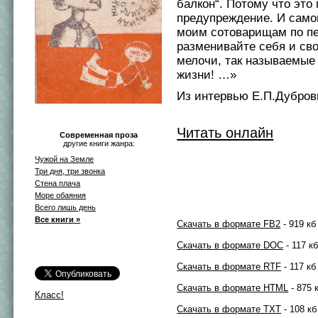
балкон“. Потому что это 
предупреждение. И само
моим сотоварищам по пе
разменивайте себя и сво
мелочи, так называемые
жизни! …»
Из интервью Е.П.Дубров
Читать онлайн
Современная проза
другие книги жанра:
Чужой на Земле
Три дня, три звонка
Стена плача
Море обаяния
Всего лишь день
Все книги »
Скачать в формате FB2
- 919 кб
Скачать в формате DOC
- 117 к
Скачать в формате RTF
- 117 кб
Скачать в формате HTML
- 875 
Класс!
Скачать в формате TXT
- 108 кб