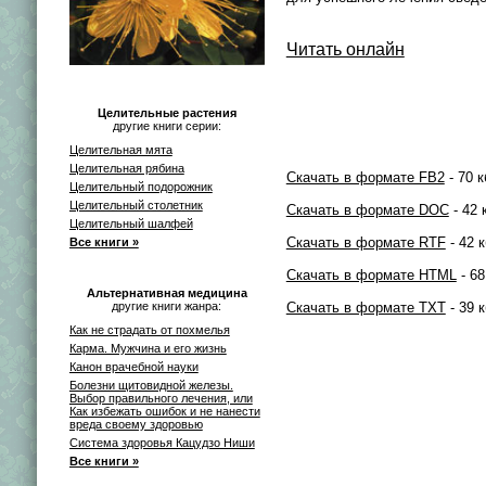
Читать онлайн
Целительные растения
другие книги серии:
Целительная мята
Целительная рябина
Скачать в формате FB2
- 70 к
Целительный подорожник
Целительный столетник
Скачать в формате DOC
- 42 
Целительный шалфей
Скачать в формате RTF
- 42 к
Все книги »
Скачать в формате HTML
- 68
Альтернативная медицина
Скачать в формате TXT
- 39 к
другие книги жанра:
Как не страдать от похмелья
Карма. Мужчина и его жизнь
Канон врачебной науки
Болезни щитовидной железы.
Выбор правильного лечения, или
Как избежать ошибок и не нанести
вреда своему здоровью
Система здоровья Кацудзо Ниши
Все книги »