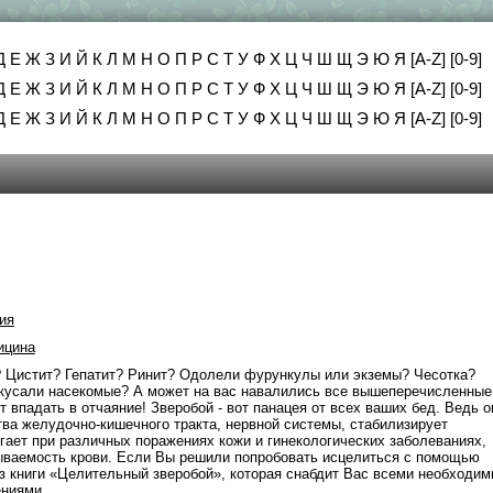
Д
Е
Ж
З
И
Й
К
Л
М
Н
О
П
Р
С
Т
У
Ф
Х
Ц
Ч
Ш
Щ
Э
Ю
Я
[A-Z]
[0-9]
Д
Е
Ж
З
И
Й
К
Л
М
Н
О
П
Р
С
Т
У
Ф
Х
Ц
Ч
Ш
Щ
Э
Ю
Я
[A-Z]
[0-9]
Д
Е
Ж
З
И
Й
К
Л
М
Н
О
П
Р
С
Т
У
Ф
Х
Ц
Ч
Ш
Щ
Э
Ю
Я
[A-Z]
[0-9]
ия
ицина
? Цистит? Гепатит? Ринит? Одолели фурункулы или экземы? Чесотка?
окусали насекомые? А может на вас навалились все вышеперечисленные
 впадать в отчаяние! Зверобой - вот панацея от всех ваших бед. Ведь о
тва желудочно-кишечного тракта, нервной системы, стабилизирует
гает при различных поражениях кожи и гинекологических заболеваниях,
ываемость крови. Если Вы решили попробовать исцелиться с помощью
ез книги «Целительный зверобой», которая снабдит Вас всеми необходи
ениями.