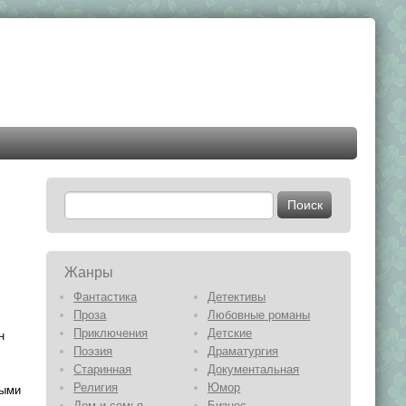
Жанры
Фантастика
Детективы
Проза
Любовные романы
Приключения
Детские
н
Поэзия
Драматургия
Старинная
Документальная
Религия
Юмор
мыми
Дом и семья
Бизнес