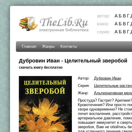
автор:
А
Б
В
Г
книга:
А
Б
В
Г
серия:
А
Б
В
Г
Главная
Жанры
Контакты
Дубровин Иван - Целительный зверобой
скачать книгу бесплатно
Автор:
Дубровин Иван
Серия:
Целительные растен
Жанр:
Альтернативная мед
Простуда? Гастрит? Аритмия
Кровотечения? Или просто п
хвори одновременно? Не стоит
лечит воспаления, расстройс
артериальное давление, помо
повышает иммунитет и сверт
зверобоя, Вам не обойтись б
для успешного лечения свед