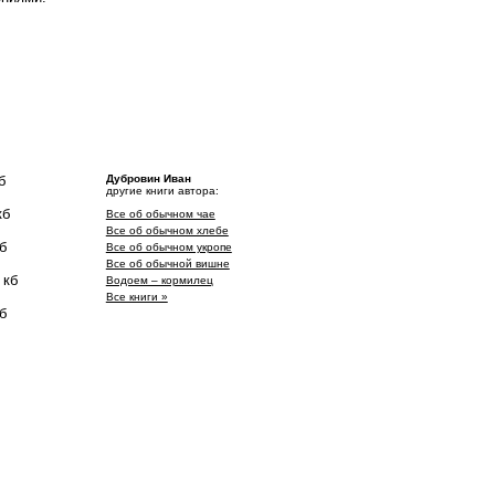
б
Дубровин Иван
другие книги автора:
кб
Все об обычном чае
Все об обычном хлебе
б
Все об обычном укропе
Все об обычной вишне
 кб
Водоем – кормилец
Все книги »
б