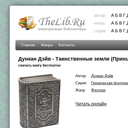
автор:
А
Б
В
Г
книга:
А
Б
В
Г
серия:
А
Б
В
Г
Главная
Жанры
Контакты
Дункан Дэйв - Таинственные земли (Принце
скачать книгу бесплатно
Автор:
Дункан Дэйв
Серия:
Героическая фэнтез
Жанр:
Фэнтези
Читать онлайн