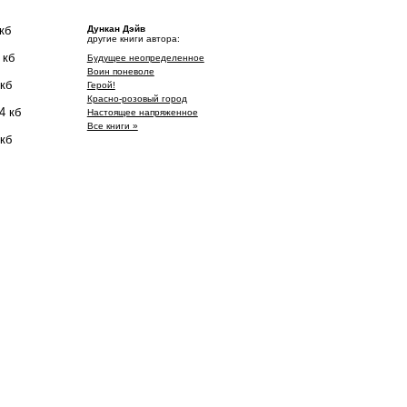
кб
Дункан Дэйв
другие книги автора:
 кб
Будущее неопределенное
Воин поневоле
 кб
Герой!
Красно-розовый город
4 кб
Настоящее напряженное
Все книги »
 кб