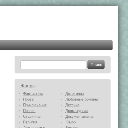
Жанры
Фантастика
Детективы
Проза
Любовные романы
Приключения
Детские
Поэзия
Драматургия
Старинная
Документальная
Религия
Юмор
Дом и семья
Бизнес