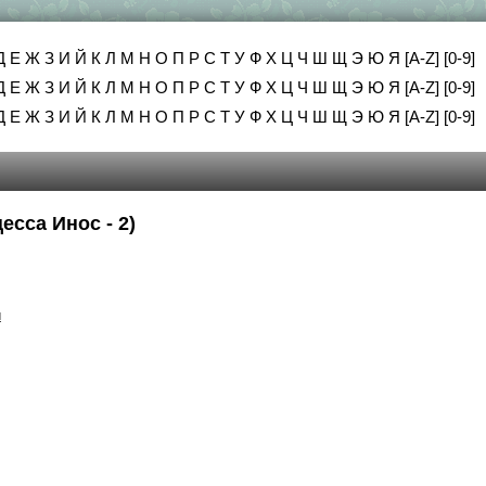
Д
Е
Ж
З
И
Й
К
Л
М
Н
О
П
Р
С
Т
У
Ф
Х
Ц
Ч
Ш
Щ
Э
Ю
Я
[A-Z]
[0-9]
Д
Е
Ж
З
И
Й
К
Л
М
Н
О
П
Р
С
Т
У
Ф
Х
Ц
Ч
Ш
Щ
Э
Ю
Я
[A-Z]
[0-9]
Д
Е
Ж
З
И
Й
К
Л
М
Н
О
П
Р
С
Т
У
Ф
Х
Ц
Ч
Ш
Щ
Э
Ю
Я
[A-Z]
[0-9]
сса Инос - 2)
и