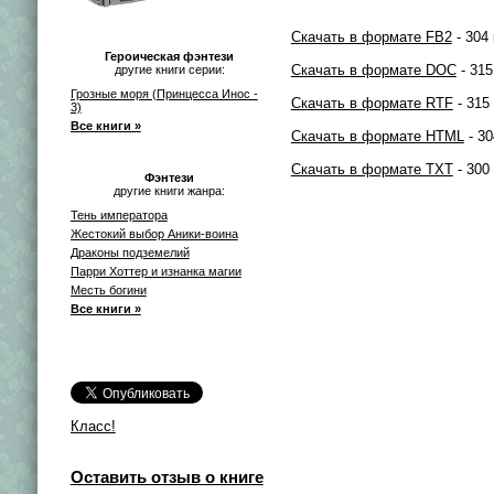
Скачать в формате FB2
- 304 
Героическая фэнтези
Скачать в формате DOC
- 315
другие книги серии:
Грозные моря (Принцесса Инос -
Скачать в формате RTF
- 315
3)
Все книги »
Скачать в формате HTML
- 30
Скачать в формате TXT
- 300
Фэнтези
другие книги жанра:
Тень императора
Жестокий выбор Аники-воина
Драконы подземелий
Парри Хоттер и изнанка магии
Месть богини
Все книги »
Класс!
Оставить отзыв о книге