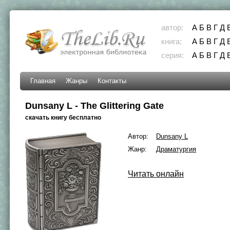
автор:
А
Б
В
Г
Д
книга:
А
Б
В
Г
Д
серия:
А
Б
В
Г
Д
Главная
Жанры
Контакты
Dunsany L - The Glittering Gate
скачать книгу бесплатно
Автор:
Dunsany L
Жанр:
Драматургия
Читать онлайн