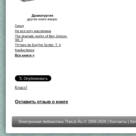
Драматургия
другие книги жанра:
Город
Не все коту масленица
The dramatic works of Ben Jonson.
Vol. 3
Th?atre de Eug?ne Scribe. T. 4
Клейнсберги
Все книги »
Класс!
Оставить отзыв о книге
Электронная библиотека TheLib.Ru © 2006-2026 |
Контакты
|
Ав