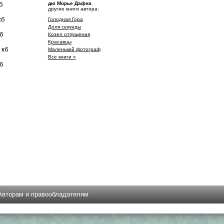
б
дю Морье Дафна
другие книги автора:
кб
Голодная Гора
Доля секунды
б
Козел отпущения
Красавцы
 кб
Маленький фотограф
Все книги »
б
Авторам и правообладателям