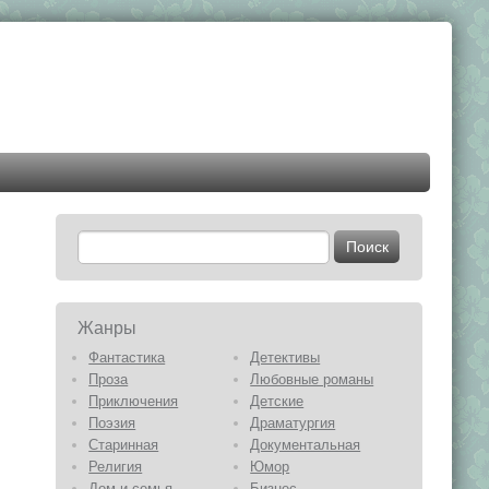
Жанры
Фантастика
Детективы
Проза
Любовные романы
Приключения
Детские
Поэзия
Драматургия
Старинная
Документальная
Религия
Юмор
Дом и семья
Бизнес