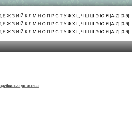
Д
Е
Ж
З
И
Й
К
Л
М
Н
О
П
Р
С
Т
У
Ф
Х
Ц
Ч
Ш
Щ
Э
Ю
Я
[A-Z]
[0-9]
Д
Е
Ж
З
И
Й
К
Л
М
Н
О
П
Р
С
Т
У
Ф
Х
Ц
Ч
Ш
Щ
Э
Ю
Я
[A-Z]
[0-9]
Д
Е
Ж
З
И
Й
К
Л
М
Н
О
П
Р
С
Т
У
Ф
Х
Ц
Ч
Ш
Щ
Э
Ю
Я
[A-Z]
[0-9]
арубежные детективы