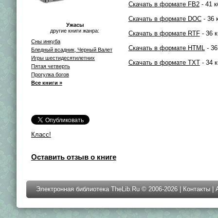
Скачать в формате FB2
- 41 к
Скачать в формате DOC
- 36 
Ужасы
другие книги жанра:
Скачать в формате RTF
- 36 к
Сны инкуба
Скачать в формате HTML
- 36
Бледный всадник, Черный Валет
Игры шестидесятилетних
Скачать в формате TXT
- 34 к
Пятая четверть
Прогулка богов
Все книги »
Класс!
Оставить отзыв о книге
Электронная библиотека TheLib.Ru © 2006-2026 |
Контакты
|