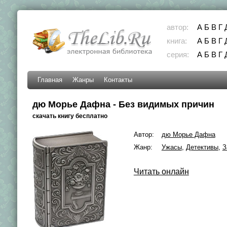
автор:
А
Б
В
Г
книга:
А
Б
В
Г
серия:
А
Б
В
Г
Главная
Жанры
Контакты
дю Морье Дафна - Без видимых причин
скачать книгу бесплатно
Автор:
дю Морье Дафна
Жанр:
Ужасы
,
Детективы
,
З
Читать онлайн