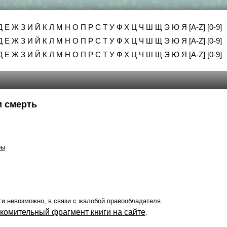
Д
Е
Ж
З
И
Й
К
Л
М
Н
О
П
Р
С
Т
У
Ф
Х
Ц
Ч
Ш
Щ
Э
Ю
Я
[A-Z]
[0-9]
Д
Е
Ж
З
И
Й
К
Л
М
Н
О
П
Р
С
Т
У
Ф
Х
Ц
Ч
Ш
Щ
Э
Ю
Я
[A-Z]
[0-9]
Д
Е
Ж
З
И
Й
К
Л
М
Н
О
П
Р
С
Т
У
Ф
Х
Ц
Ч
Ш
Щ
Э
Ю
Я
[A-Z]
[0-9]
и смерть
ры
ги невозможно, в связи с жалобой правообладателя.
акомительный фрагмент книги на сайте
.