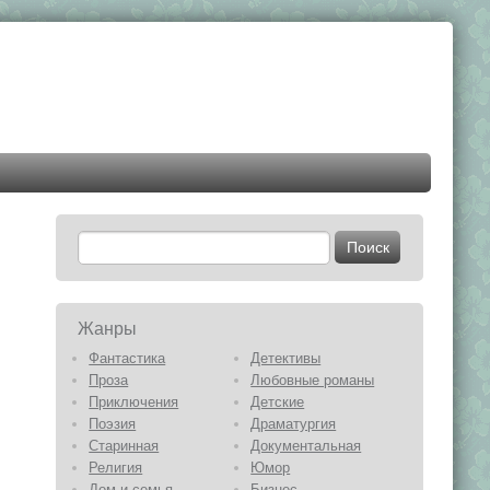
Жанры
Фантастика
Детективы
Проза
Любовные романы
Приключения
Детские
Поэзия
Драматургия
Старинная
Документальная
Религия
Юмор
Дом и семья
Бизнес