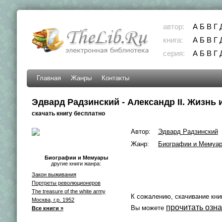
автор:
А
Б
В
Г
книга:
А
Б
В
Г
серия:
А
Б
В
Г
Главная
Жанры
Контакты
Эдвард Радзинский - Александр II. Жизнь 
скачать книгу бесплатно
Автор:
Эдвард Радзинский
Жанр:
Биографии и Мемуа
Биографии и Мемуары
другие книги жанра:
Закон выживания
Портреты революционеров
The treasure of the white army
К сожалению, скачивание кни
Москва, г.р. 1952
прочитать озн
Вы можете
Все книги »