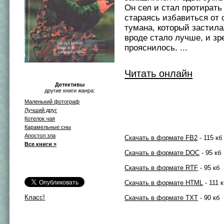
Он сел и стал протирать 
стараясь избавиться от 
тумана, который застила
вроде стало лучше, и зр
прояснилось. ...
Читать онлайн
Детективы
другие книги жанра:
Маленький фотограф
Лучший друг
Котелок чая
Карамельные сны
Апостол зла
Скачать в формате FB2
- 115 кб
Все книги »
Скачать в формате DOC
- 95 кб
Скачать в формате RTF
- 95 кб
Скачать в формате HTML
- 111 
Класс!
Скачать в формате TXT
- 90 кб