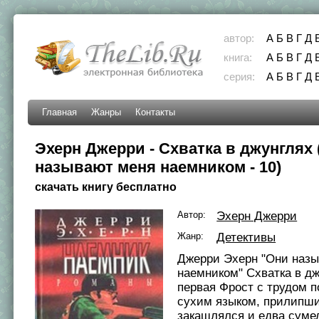
автор:
А
Б
В
Г
Д
книга:
А
Б
В
Г
Д
серия:
А
Б
В
Г
Д
Главная
Жанры
Контакты
Эхерн Джерри - Схватка в джунглях
называют меня наемником - 10)
скачать книгу бесплатно
Автор:
Эхерн Джерри
Жанр:
Детективы
Джерри Эхерн "Они наз
наемником" Схватка в дж
первая Фрост с трудом 
сухим языком, прилипши
закашлялся и едва сумел